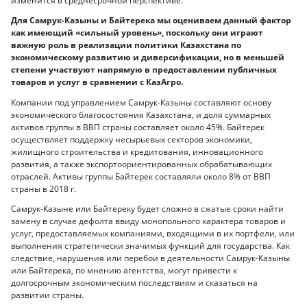
изменится в среднесрочной перспективе.
Для Самрук-Казыны и Байтерека мы оцениваем данный фактор
как имеющий «сильный уровень», поскольку они играют
важную роль в реализации политики Казахстана по
экономическому развитию и диверсификации, но в меньшей
степени участвуют напрямую в предоставлении публичных
товаров и услуг в сравнении с КазАгро.
Компании под управлением Самрук-Казыны составляют основу
экономического благосостояния Казахстана, и доля суммарных
активов группы в ВВП страны составляет около 45%. Байтерек
осуществляет поддержку несырьевых секторов экономики,
жилищного строительства и кредитования, инновационного
развития, а также экспортоориентированных обрабатывающих
отраслей. Активы группы Байтерек составляли около 8% от ВВП
страны в 2018 г.
Самрук-Казыне или Байтереку будет сложно в сжатые сроки найти
замену в случае дефолта ввиду монопольного характера товаров и
услуг, предоставляемых компаниями, входящими в их портфели, или
выполнения стратегически значимых функций для государства. Как
следствие, нарушения или перебои в деятельности Самрук-Казыны
или Байтерека, по мнению агентства, могут привести к
долгосрочным экономическим последствиям и сказаться на
развитии страны.