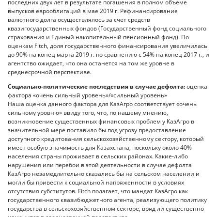
последних двух лет в результате погашения в полном объеме
выпусков еврооблигаций в мае 2019 г. Рефинансирование
валютного долга осуществлялось за счет средств
квазигосударственных фондов (Государственный фонд социального
страхования и Единый накопительный пенсионный фонд). По
оценкам Fitch, доля государственного финансирования увеличилась
до 90% на конец марта 2019 г. по сравнению с 54% на конец 2017 г., и
агентство ожидает, что она останется на том же уровне в
среднесрочной перспективе.
Социально-политические последствия в случае дефолта:
оценка
фактора «очень сильный уровень»/«сильный уровень»
Наша оценка данного фактора для КазАгро соответствует «очень
сильному уровню» ввиду того, что, по нашему мнению,
возникновение существенных финансовых проблем у КазАгро в
значительной мере поставило бы под угрозу предоставление
доступного кредитования сельскохозяйственному сектору, который
имеет особую значимость для Казахстана, поскольку около 40%
населения страны проживает в сельских районах. Какие-либо
нарушения или перебои в этой деятельности в случае дефолта
КазАгро незамедлительно сказались бы на сельском населении и
могли бы привести к социальной напряженности в условиях
отсутствия субститутов. Fitch полагает, что мандат КазАгро как
государственного квазибюджетного агента, реализующего политику
государства в сельскохозяйственном секторе, вряд ли существенно