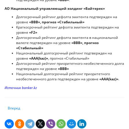
АО Национальный управляющий холдинг «Байтерек»
Долгосрочный рейтинг дефолта эмитента подтвержден на
уровне
«BBB», прогноз «Стабильный»
Краткосрочный рейтинг дефолта эмитента подтвержден на
уровне
«F2»
Долгосрочный рейтинг дефолта эмитента в национальной
валюте подтвержден на уровне
«BBB», прогноз
«Стабильный»
Национальный долгосрочный рейтинг подтвержден на
уровне
«AAA(kaz)»
, прогноз «Стабильный»
Долгосрочный рейтинг приоритетного необеспеченного долга
подтвержден на уровне
«BВВ»
Национальный долгосрочный рейтинг приоритетного
необеспеченного долга подтвержден на уровне
«AAA(kaz)»
.
Источник banker.kz
Следующий: Как новый мировой кризис отразится на Казахстане
Вперед