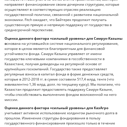
направляет финансирование своим дочерним структурам, которые
осуществляют в соответствующих отраслях реализацию
государственной политики, связанной с развитием национальной
экономики. Fitch ожидает, что Байтерек продолжит получать
существенную прямую и непрямую поддержку от государства в
среднесрочной перспективе.
Оценка данного фактора «сильный уровень» для Самрук-Казыны
о
снована на устоявшейся системе национального регулирования,
которое в целом является благоприятным для финансовой
устойчивости фонда. Самрук-Казына управляет от имени
государства ключевыми компаниями в госсобственности в
Казахстане, получая дивиденды на регулярной основе от
крупнейших госкомпаний. Государство также предоставляет
регулярные взносы в капитал фонда в форме денежных средств,
которые в 2012-2018 гг. в сумме составили 517,4 млрд. тенге (что
эквивалентно 1,36 млрд. долл. по текущему курсу). Мы полагаем, что
Казахстан продолжит предоставлять поддержку Самрук-Казыне,
чтобы способствовать выполнению фондом возложенной на него
миссии.
Оценка данного фактора «сильный уровень» для КазАгро
учитывает активное использование холдингом рыночного долга в
прошлом. Изменение структуры фондирования в пользу
государственного финансирования произошло только в течение