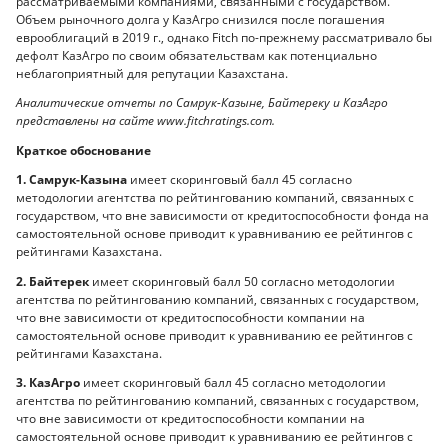
рассматриваемыми компаниями, связанными с государством.
Объем рыночного долга у КазАгро снизился после погашения
еврооблигаций в 2019 г., однако Fitch по-прежнему рассматривало бы
дефолт КазАгро по своим обязательствам как потенциально
неблагоприятный для репутации Казахстана.
Аналитические отчеты по Самрук-Казыне, Байтереку и КазАгро
представлены на сайте www.fitchratings.com.
Краткое обоснование
1.
Самрук-Казына
имеет скоринговый балл 45 согласно
методологии агентства по рейтингованию компаний, связанных с
государством, что вне зависимости от кредитоспособности фонда на
самостоятельной основе приводит к уравниванию ее рейтингов с
рейтингами Казахстана.
2.
Байтерек
имеет скоринговый балл 50 согласно методологии
агентства по рейтингованию компаний, связанных с государством,
что вне зависимости от кредитоспособности компании на
самостоятельной основе приводит к уравниванию ее рейтингов с
рейтингами Казахстана.
3.
КазАгро
имеет скоринговый балл 45 согласно методологии
агентства по рейтингованию компаний, связанных с государством,
что вне зависимости от кредитоспособности компании на
самостоятельной основе приводит к уравниванию ее рейтингов с