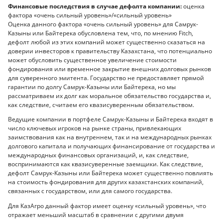
Финансовые последствия в случае дефолта компании:
оценка
фактора «очень сильный уровень»/«сильный уровень»
Оценка данного фактора «очень сильный уровень» для Самрук-
Казыны или Байтерека обусловлена тем, что, по мнению Fitch,
дефолт любой из этих компаний может существенно сказаться на
доверии инвесторов к правительству Казахстана, что потенциально
может обусловить существенное увеличение стоимости
фондирования или временное закрытие внешних долговых рынков
для суверенного эмитента. Государство не предоставляет прямой
гарантии по долгу Самрук-Казыны или Байтерека, но мы
рассматриваем их долг как моральное обязательство государства и,
как следствие, считаем его квазисуверенным обязательством.
Ведущие компании в портфеле Самрук-Казыны и Байтерека входят в
число ключевых игроков на рынке страны, привлекающих
заимствования как на внутреннем, так и на международных рынках
долгового капитала и получающих финансирование от государства и
международных финансовых организаций, и, как следствие,
воспринимаются как квазисуверенные заемщики. Как следствие,
дефолт Самрук-Казыны или Байтерека может существенно повлиять
на стоимость фондирования для других казахстанских компаний,
связанных с государством, или для самого государства.
Для КазАгро данный фактор имеет оценку «сильный уровень», что
отражает меньший масштаб в сравнении с другими двумя