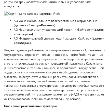
рейтинги трех казахстанских национальных управляющих
холдингов:
АО Фонд национального благосостояния Самрук-Казына
(далее – «Самрук-Казына»)
АО Национальный управляющий холдинг «Байтерек»
(далее –
«Байтерек»)
АО «Национальный управляющий холдинг КазАгро»
(далее –
«КазАгро»).
Подтверждение рейтингов рассматриваемых компаний, связанных с
государством, отражает неизменившееся мнение Fitch, что данные
компании выполняют функции агентов государства по реализации
стратегических задач в рамках проводимой политики в Казахстане
(«BBB»/прогноз «Стабильный»/«F2») и вероятность государственной
поддержки этим компаниям в случае необходимости остается
высокой. По результатам оценки рассматриваемых эмитентов в
соответствии с методологией агентства по рейтингованию
компаний, связанных с государством, каждому из них был присвоен
скоринговый балл, обусловливающий уравнивание рейтингов с
суверенными рейтингами дефолта эмитента («РДЭ») независимо от
их кредитоспособности на самостоятельной основе.
Ключевые рейтинговые факторы