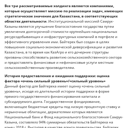
Все три рассматриваемые холдинга являются компаниями,
которые осуществляют миссию по реализации задач, имеющих
стратегическое значение для Казахстана, в соответствующих
областях деятельности
. Институциональной миссией Самрук-
Казыны является улучшение благосостояния государства путем
увеличения долгосрочной стоимости крупнейших национальных
ресурсодобывающих и инфраструктурных компаний в портфеле и
эффективного управления ими. Байтерек был создан в целях
повышения социально-экономической диверсификации и развития
Казахстана, в то время как КазАгро и его дочерние структуры
призваны способствовать развитию сельскохозяйственного сектора
и предоставлять финансовые и нефинансовые услуги местным
сельскохозяйственным производителям.
История предоставления и ожидания поддержки: оценка
фактора «очень сильный уровень»/«сильный уровень»
Данный фактор для Байтерека имеет оценку «очень сильный
уровень», исходя из длительной истории поддержки в форме
прямого государственного финансирования капитала и
субсидируемого долга. Государственное фондирование,
включающее бюджетные кредиты под низкую процентную ставку и
нерыночные облигации, держателями которых являются
Национальный банк и Фонд национального благосостояния Самрук-
Казына, составляло 94% суммарных обязательств Байтерека на
конец 2018 г. Выступая в качестве агента правительства, Байтерек