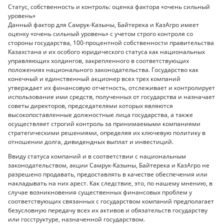
Статус, собственность и контроль: оценка фактора «очень сильный
уровень»
Данный фактор для Самрук-Казыны, Байтерека и КазАгро имеет
оценку «очень сильный уровень» с учетом строго контроля со
стороны государства, 100-процентной собственности правительства
Казахстана и их особого юридического статуса как национальных
управляющих холдингов, закрепленного в соответствующих
положениях национального законодательства. Государство как
конечный и единственный акционер всех трех компаний
утверждает их финансовую отчетность, отслеживает и контролирует
использование ими средств, полученных от государства и назначает
советы директоров, председателями которых являются
высокопоставленные должностные лица государства, а также
осуществляет строгий контроль за принимаемыми компаниями
стратегическими решениями, определяя их ключевую политику в
отношении долга, дивидендных выплат и инвестиций.
Ввиду статуса компаний и в соответствии с национальным
законодательством, акции Самрук-Казыны, Байтерека и КазАгро не
разрешено продавать, предоставлять в качестве обеспечения или
накладывать на них арест. Как следствие, это, по нашему мнению, в
случае возникновения существенных финансовых проблем у
соответствующих связанных с государством компаний предполагает
безусловную передачу всех их активов и обязательств государству
или госструктуре, назначенной государством.