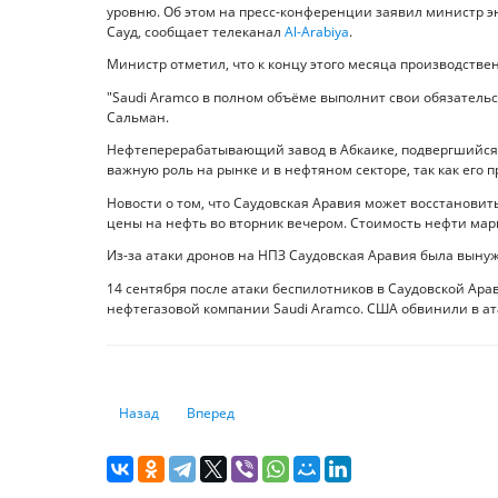
уровню. Об этом на пресс-конференции заявил министр э
Сауд, сообщает телеканал
Al-Arabiya
.
Министр отметил, что к концу этого месяца производстве
"Saudi Aramco в полном объёме выполнит свои обязательст
Сальман.
Нефтеперерабатывающий завод в Абкаике, подвергшийся 
важную роль на рынке и в нефтяном секторе, так как его 
Новости о том, что Саудовская Аравия может восстановит
цены на нефть во вторник вечером. Стоимость нефти марки 
Из-за атаки дронов на НПЗ Саудовская Аравия была вын
14 сентября после атаки беспилотников в Саудовской Ар
нефтегазовой компании Saudi Aramco. США обвинили в ат
Предыдущий: Казахстан продает Японии нефть в обмен
Следующий: Рынок драгоценных металлов идет
Назад
Вперед