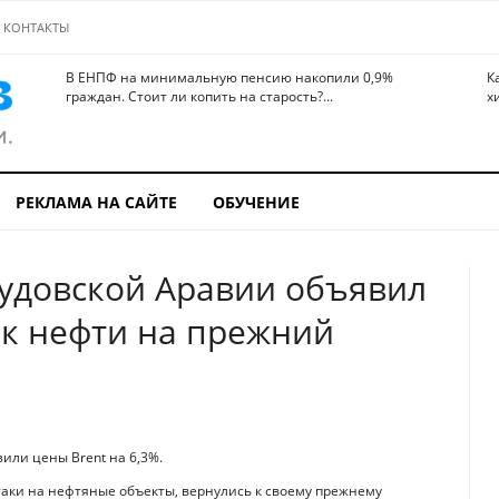
КОНТАКТЫ
В ЕНПФ на минимальную пенсию накопили 0,9%
К
граждан. Стоит ли копить на старость?...
х
РЕКЛАМА НА САЙТЕ
ОБУЧЕНИЕ
удовской Аравии объявил
к нефти на прежний
или цены Brent на 6,3%.
таки на нефтяные объекты, вернулись к своему прежнему