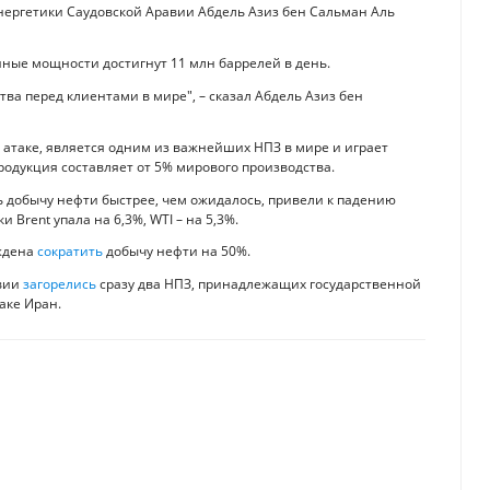
нергетики Саудовской Аравии Абдель Азиз бен Сальман Аль
нные мощности достигнут 11 млн баррелей в день.
ва перед клиентами в мире", – сказал Абдель Азиз бен
атаке, является одним из важнейших НПЗ в мире и играет
продукция составляет от 5% мирового производства.
ь добычу нефти быстрее, чем ожидалось, привели к падению
Brent упала на 6,3%, WTI – на 5,3%.
уждена
сократить
добычу нефти на 50%.
авии
загорелись
сразу два НПЗ, принадлежащих государственной
аке Иран.
 на автомобили. Инфографика
 в гору.