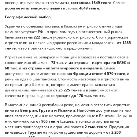
посещения супермаркетов Алматы,
составила 1849 тенге
. Самое
дорогое итальянское спуманте
стоило
4649 тенге.
Географический выбор
Украина по объемам поставок в Казахстан игристого вина лишь
немного уступает РФ – в прошлом году на отечественный рынок
были завезены
222 тыс. л
украинского игристого. Стоят украинские
игристые вина несколько дороже российских и молдавских –
от 1385
тенге,
и это в рамках акционного предложения.
Игристые вина из Беларуси и Франции в Казахстан поставляются в
сопоставимых объемах –
73 тыс. л из страны – партнера по ЕАЭС и
68 тыс. л из страны – оплота мирового виноделия.
Самое
доступное по цене игристое вино
из Франции стоит 4 570 тенге
, и
речь не идет о шампанском. Стоимость настоящего игристого вина
из провинции Шампань, которое и имеет право называться
шампанским, начинается
от 25 225 тенге
и в зависимости от
качества и срока выдержки доходит
до 170 тыс. тенге.
В магазинах нашей республики реже, но можно встретить игристые
вина из
Венгрии, Грузии и Испании
. Наиболее доступными из них
являются праздничные напитки, произведенные в Венгрии. Цены на
них начинаются
от 905 тенге
(дешевле только игристые вина
местного производства) и ограничиваются
2 тыс. тенге
. Продукция
винзаводов
Грузии
на их фоне существенно дороже –
от 2 200