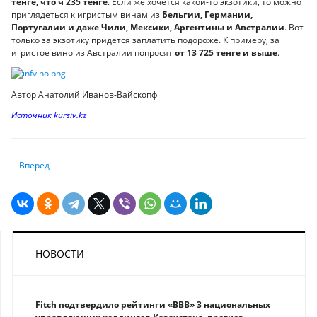
тенге, что ч 235 тенге
. Если же хочется какой-то экзотики, то можно
приглядеться к игристым винам из
Бельгии, Германии,
Португалии и даже Чили, Мексики, Аргентины и Австралии
. Вот
только за экзотику придется заплатить подороже. К примеру, за
игристое вино из Австралии попросят
от 13 725 тенге и выше
.
Автор Анатолий Иванов-Вайскопф
Источник kursiv.kz
Следующий: Что делать, если в дороге застиг буран
Вперед
НОВОСТИ
Fitch подтвердило рейтинги «BBB» 3 национальных