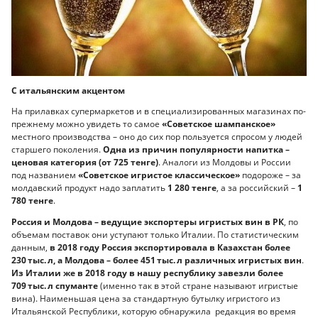
С итальянским акцентом
На прилавках супермаркетов и в специализированных магазинах по-
прежнему можно увидеть то самое
«Советское шампанское»
местного производства – оно до сих пор пользуется спросом у людей
старшего поколения.
Одна из причин популярности напитка –
ценовая категория (от 725 тенге)
. Аналоги из Молдовы и России
под названием
«Советское игристое классическое»
подороже – за
молдавский продукт надо заплатить
1 280 тенге
, а за российский –
1
780 тенге
.
Россия и Молдова – ведущие экспортеры игристых вин в РК
, по
объемам поставок они уступают только Италии. По статистическим
данным,
в 2018 году Россия экспортировала в Казахстан более
230 тыс. л, а Молдова – более 451 тыс. л различных игристых вин
.
Из Италии же в 2018 году в нашу республику завезли более
709 тыс. л спуманте
(именно так в этой стране называют игристые
вина). Наименьшая цена за стандартную бутылку игристого из
Итальянской Республики, которую обнаружила редакция во время