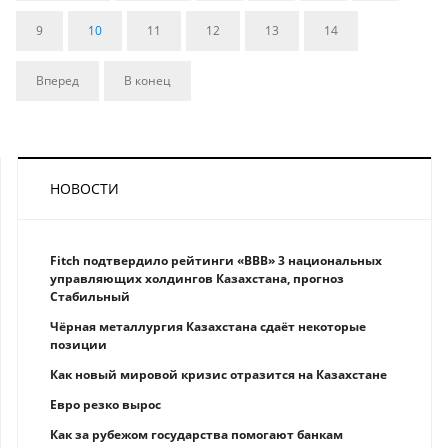
9
10
11
12
13
14
Вперед
В конец
НОВОСТИ
Fitch подтвердило рейтинги «BBB» 3 национальных
управляющих холдингов Казахстана, прогноз
Стабильный
Чёрная металлургия Казахстана сдаёт некоторые
позиции
Как новый мировой кризис отразится на Казахстане
Eврo рeзкo вырос
Как за рубежом государства помогают банкам