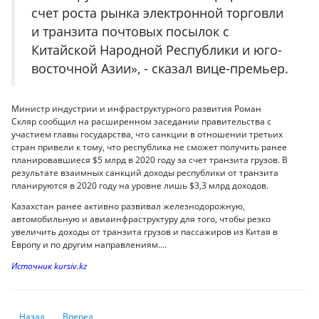
счет роста рынка электронной торговли
и транзита почтовых посылок с
Китайской Народной Республики и юго-
восточной Азии», - сказал вице-премьер.
Министр индустрии и инфраструктурного развития Роман
Скляр сообщил на расширенном заседании правительства с
участием главы государства, что санкции в отношении третьих
стран привели к тому, что республика не сможет получить ранее
планировавшиеся $5 млрд в 2020 году за счет транзита грузов. В
результате взаимных санкций доходы республики от транзита
планируются в 2020 году на уровне лишь $3,3 млрд доходов.
Казахстан ранее активно развивал железнодорожную,
автомобильную и авиаинфраструктуру для того, чтобы резко
увеличить доходы от транзита грузов и пассажиров из Китая в
Европу и по другим направлениям.
...
Источник
kursiv.kz
Предыдущий: Экспертное мнение: В ИМЭП не согласились с утвержде
Следующий: Топ-25 самых бедных стран мира
Назад
Вперед