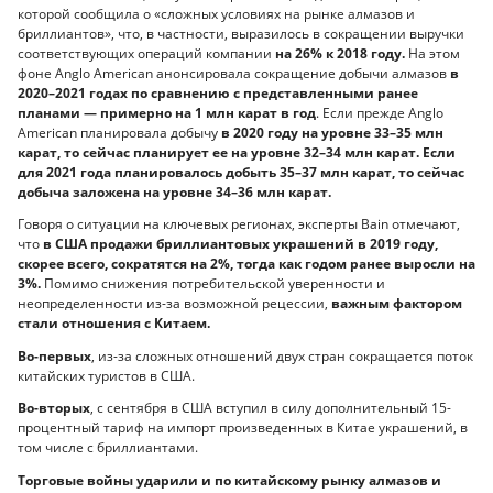
которой сообщила о «сложных условиях на рынке алмазов и
бриллиантов», что, в частности, выразилось в сокращении выручки
соответствующих операций компании
на 26% к 2018 году.
На этом
фоне Anglo American анонсировала сокращение добычи алмазов
в
2020–2021 годах по сравнению с представленными ранее
планами — примерно на 1 млн карат в год
. Если прежде Anglo
American планировала добычу
в 2020 году на уровне 33–35 млн
карат, то сейчас планирует ее на уровне 32–34 млн карат. Если
для 2021 года планировалось добыть 35–37 млн карат, то сейчас
добыча заложена на уровне 34–36 млн карат.
Говоря о ситуации на ключевых регионах, эксперты Bain отмечают,
что
в США продажи бриллиантовых украшений в 2019 году,
скорее всего, сократятся на 2%, тогда как годом ранее выросли на
3%.
Помимо снижения потребительской уверенности и
неопределенности из-за возможной рецессии,
важным фактором
стали отношения с Китаем.
Во-первых
, из-за сложных отношений двух стран сокращается поток
китайских туристов в США.
Во-вторых
, с сентября в США вступил в силу дополнительный 15-
процентный тариф на импорт произведенных в Китае украшений, в
том числе с бриллиантами.
Торговые войны ударили и по китайскому рынку алмазов и