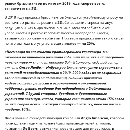
рынок бриллиантов по итогам 2019 года, скорее всего,
сократится на 2%.
В 2018 году продажи бриллиантов благодаря устойчивому спросу на
розничном рынке выросли
на 2%.
Сокращение спроса на двух
ведущих рынках мира вызвано снижением потребительской
уверенности и ростом геополитической неопределенности,
вызванной торговыми войнами. При этом продажи алмазного сырья
по итогам года могут упасть еще сильнее —
на 25%.
«Несмотря на сложности краткосрочного характера, мы
ожидаем позитивного развития событий на рынке в долгосрочной
перспективе
,— считает партнер Bain & Company, ведущий автор
отчета
Ольга Линде
.—
Индустрии для начала нужно справиться с
рыночной неопределенностью в 2019–2020 годах из-за сохранения
геополитической нестабильности, сильных признаков
надвигающейся рецессии и ограниченной маркетинговой
поддержки рынка, особенно для небрендовых и бюджетных
украшений. С другой стороны, брендовые бриллиантовые
украшения премиум-класса, которые составляют около 15% всего
рынка, скорее всего, покажут хорошую динамику, показав рост в
пределах 10%».
Днем раньше горнодобывающая компания
Anglo American
, которой
принадлежит один из крупнейших производителей алмазов,
компания
De Beers
, выпустила презентацию для инвесторов, в