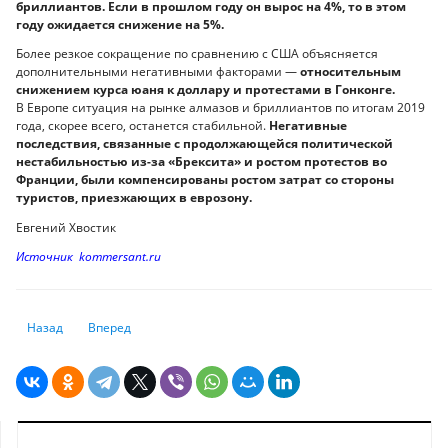
бриллиантов. Если в прошлом году он вырос на 4%, то в этом
году ожидается снижение на 5%.
Более резкое сокращение по сравнению с США объясняется
дополнительными негативными факторами —
относительным
снижением курса юаня к доллару и протестами в Гонконге.
В Европе ситуация на рынке алмазов и бриллиантов по итогам 2019
года, скорее всего, останется стабильной.
Негативные
последствия, связанные с продолжающейся политической
нестабильностью из-за «Брексита» и ростом протестов во
Франции, были компенсированы ростом затрат со стороны
туристов, приезжающих в еврозону.
Евгений Хвостик
Источник kommersant.ru
Предыдущий: По закону джунглей: Всемирная торговая организация п
Следующий: Онлайн-продажи в США в киберпонедельник до
Назад
Вперед