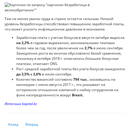
Тем не менее рынок труда в стране остается сильным. Низкий
уровень безработицы способствовал повышению заработной платы,
что может усилить инфляционное давление в экономике.
Заработная плата с учетом бонусов в августе-октябре выросла
на 3,2%
в годовом выражении, минимальными темпами
более чем за год, после увеличения на
3,7%
в июле-сентябре.
Замедление роста во многом обусловлено базой сравнения,
поскольку в октябре 2018 г. отмечались большие бонусные
платежи, отмечает ONS.
Рост средней заработной платы без учета бонусов замедлился
до 3,5% с 3,6%
в июле-сентябре.
Количество вакансий составило
794 тыс
., оказавшись на
минимуме с июня-августа 2017 г., что указывает на
осторожное отношение компаний к найму сотрудников на
фоне неопределенности вокруг
Brexit.
Источник kapital.kz
Предыдущий: Политическая нестабильность привела к оттоку из Гонк
Следующий: По закону джунглей: Всемирная торговая орга
Назад
Вперед