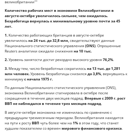
Количество рабочих мест в экономике Великобритании в
августе-октябре увеличилось сильнее, чем ожидалось.
Безработица вернулась к минимальному уровню почти за 45
лет.
1.
Количество работающих британцев в августе-октябре
увеличилось
на 24 тыс. до 32,8 млн,
свидетельствуют данные
Национального статистического управления
(ONS)
. Опрошенные
Reuters аналитики ожидали снижения
на 10 тыс.
2.
Уровень занятости достиг рекордно высокого уровня
76,2%
.
3.
Между тем, число безработных сократилось
на 13 тыс. до 1,281
млн человек.
Уровень безработицы снизился
до 3,8%
, вернувшись к
минимуму
с начала 1975 г.
По данным Национального статистического управления (ONS),
экономика Великобритании стагнировала в октябре после
сокращения в течение двух месяцев подряд.
Впервые с 2009 г. рост
ВВП не наблюдался в течение трех месяцев подряд
.
В августе-октябре экономика не изменилась по сравнению с
предыдущим трехмесячным периодом. Великобритания находится
на пути к росту
ВВП
чуть более чем на
1%
в этом году, что станет
худшим показателем со времен
мирового финансового кризиса
.