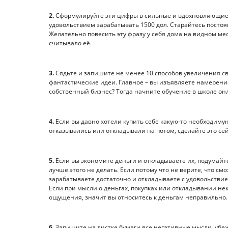
2.
Сформулируйте эти цифры в сильные и вдохновляющие ва
удовольствием зарабатывать 1500 дол. Старайтесь постоянн
Желательно повесить эту фразу у себя дома на видном ме
считывало её.
3.
Сядьте и запишите не менее 10 способов увеличения сво
фантастические идеи. Главное – вы изъявляете намерение
собственный бизнес? Тогда начните обучение в школе он
4.
Если вы давно хотели купить себе какую-то необходимую
отказывались или откладывали на потом, сделайте это се
5.
Если вы экономите деньги и откладываете их, подумайте
лучше этого не делать. Если потому что не верите, что см
зарабатываете достаточно и откладываете с удовольствием
Если при мысли о деньгах, покупках или откладывании не
ощущения, значит вы относитесь к деньгам неправильно.
6.
Запишите на листке бумаги все негативные мысли, убеж