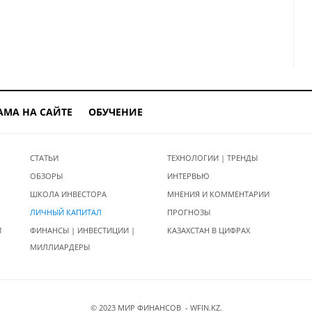
 вы даже и не думали
хранения и приумножения капитал
АМА НА САЙТЕ
ОБУЧЕНИЕ
СТАТЬИ
ТЕХНОЛОГИИ | ТРЕНДЫ
ОБЗОРЫ
ИНТЕРВЬЮ
ШКОЛА ИНВЕСТОРА
МНЕНИЯ И КОММЕНТАРИИ
ЛИЧНЫЙ КАПИТАЛ
ПРОГНОЗЫ
И
ФИНАНСЫ | ИНВЕСТИЦИИ |
КАЗАХСТАН В ЦИФРАХ
МИЛЛИАРДЕРЫ
© 2023 МИР ФИНАНСОВ - WFIN.KZ.