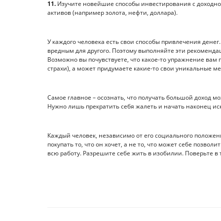
11.
Изучите новейшие способы инвестирования с доходнос
активов (например золота, нефти, доллара).
У каждого человека есть свои способы привлечения денег.
вредным для другого. Поэтому выполняйте эти рекомендац
Возможно вы почувствуете, что какое-то упражнение вам 
страхи), а может придумаете какие-то свои уникальные м
Самое главное – осознать, что получать большой доход м
Нужно лишь прекратить себя жалеть и начать наконец иск
Каждый человек, независимо от его социального положени
покупать то, что он хочет, а не то, что может себе позволи
всю работу. Разрешите себе жить в изобилии. Поверьте в т