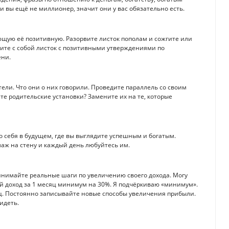
ли вы ещё не миллионер, значит они у вас обязательно есть.
ую её позитивную. Разорвите листок пополам и сожгите или
сите с собой листок с позитивными утверждениями по
ени.
ели. Что они о них говорили. Проведите параллель со своим
 родительские установки? Замените их на те, которые
о себя в будущем, где вы выглядите успешным и богатым.
лаж на стену и каждый день любуйтесь им.
инимайте реальные шаги по увеличению своего дохода. Могу
вой доход за 1 месяц минимум на 30%. Я подчёркиваю «минимум».
ц. Постоянно записывайте новые способы увеличения прибыли.
идеть.