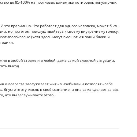
тью до 85-100% на прогнозах динамики котировок популярных
 И это правильно. Что работает для одного человека, может быть
ии, но при этом прислушивайтесь к своему внутреннему голосу.
противопоказано (хотя здесь могут вмешаться ваши блоки и
етодики.
ожно в любой стране и в любой, даже самой сложной ситуации.
ать выход.
я и возраста заслуживает жить в изобилии и позволять себе
ть. Впустите эту мысль в своё сознание, и она сама сделает за вас
о, что вы заслуживаете этого.