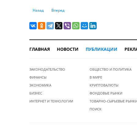
Предыдущий: Топ-10 способов экономить деньги там, где
Следующий: 12 правил успеха Кэссона для со
Назад
Вперед
ГЛАВНАЯ
НОВОСТИ
ПУБЛИКАЦИИ
РЕКЛ
ЗАКОНОДАТЕЛЬСТВО
ОБЩЕСТВО И ПОЛИТИКА
ФИНАНСЫ
В МИРЕ
ЭКОНОМИКА
КРИПТОВАЛЮТЫ
БИЗНЕС
ФОНДОВЫЕ РЫНКИ
ИНТЕРНЕТ И ТЕХНОЛОГИИ
ТОВАРНО-СЫРЬЕВЫЕ РЫНК
ПОИСК