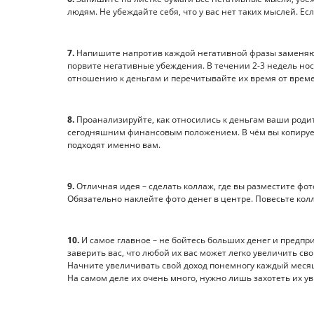
людям. Не убеждайте себя, что у вас нет таких мыслей. Ес
7.
Напишите напротив каждой негативной фразы заменяющ
порвите негативные убеждения. В течении 2-3 недель но
отношению к деньгам и перечитывайте их время от врем
8.
Проанализируйте, как относились к деньгам ваши родит
сегодняшним финансовым положением. В чём вы копируете
подходят именно вам.
9.
Отличная идея – сделать коллаж, где вы разместите фот
Обязательно наклейте фото денег в центре. Повесьте кол
10.
И самое главное – не бойтесь больших денег и предпр
заверить вас, что любой их вас может легко увеличить с
Начните увеличивать свой доход понемногу каждый меся
На самом деле их очень много, нужно лишь захотеть их ув