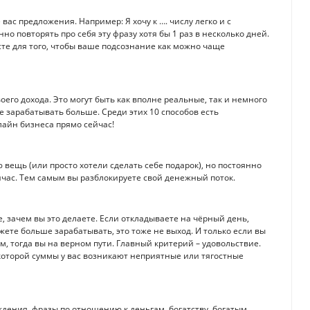
с предложения. Например: Я хочу к …. числу легко и с
о повторять про себя эту фразу хотя бы 1 раз в несколько дней.
сте для того, чтобы ваше подсознание как можно чаще
его дохода. Это могут быть как вполне реальные, так и немного
 зарабатывать больше. Среди этих 10 способов есть
лайн бизнеса прямо сейчас!
 вещь (или просто хотели сделать себе подарок), но постоянно
йчас. Тем самым вы разблокируете свой денежный поток.
, зачем вы это делаете. Если откладываете на чёрный день,
ожете больше зарабатывать, это тоже не выход. И только если вы
, тогда вы на верном пути. Главный критерий – удовольствие.
которой суммы у вас возникают неприятные или тягостные
дения, фразы по отношению к деньгам, богатству, богатым