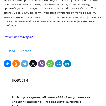
пенсионных отчислениях, о расходах через дебетовую карту,
средний уровень полученных денег на ваш банковский счет. Так что
систему обмануть не получится, поэтому попробуйте те варианты,
которые мы перечислили в статье. Надеемся, что наша информация
окажется полезной, и вы сможете решить все свои финансовые
проблемы.
Источник prodengi.kz
Предыдущий: Топ-5 востребованных специальностей в IT
Следующий: Как достичь успеха: топ-10 советов от успешн
Назад
Вперед
НОВОСТИ
Fitch подтвердило рейтинги «BBB» 3 национальных
управляющих холдингов Казахстана, прогноз
Стабильный