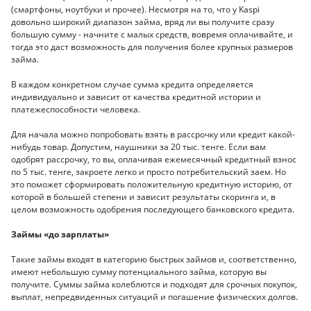
(смартфоны, ноутбуки и прочее). Несмотря на то, что у Kaspi
довольно широкий диапазон займа, вряд ли вы получите сразу
большую сумму - начните с малых средств, вовремя оплачивайте, и
тогда это даст возможность для получения более крупных размеров
займа.
В каждом конкретном случае сумма кредита определяется
индивидуально и зависит от качества кредитной истории и
платежеспособности человека.
Для начала можно попробовать взять в рассрочку или кредит какой-
нибудь товар. Допустим, наушники за 20 тыс. тенге. Если вам
одобрят рассрочку, то вы, оплачивая ежемесячный кредитный взнос
по 5 тыс. тенге, закроете легко и просто потребительский заем. Но
это поможет сформировать положительную кредитную историю, от
которой в большей степени и зависит результаты скоринга и, в
целом возможность одобрения последующего банковского кредита.
Займы «до зарплаты»
Такие займы входят в категорию быстрых займов и, соответственно,
имеют небольшую сумму потенциального займа, которую вы
получите. Суммы займа колеблются и подходят для срочных покупок,
выплат, непредвиденных ситуаций и погашение физических долгов.