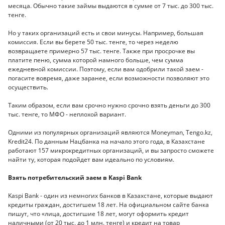
месяца. Обычно такие займы выдаются в сумме от 7 тыс. до 300 тыс.
тенге.
Но у таких организаций есть и свои минусы. Например, большая
комиссия. Если вы берете 50 тыс. тенге, то через неделю
возвращаете примерно 57 тыс. тенге. Также при просрочке вы
платите пеню, сумма которой намного больше, чем сумма
ежедневной комиссии. Поэтому, если вам одобрили такой заем -
погасите вовремя, даже заранее, если возможности позволяют это
осуществить.
Таким образом, если вам срочно нужно срочно взять деньги до 300
тыс. тенге, то МФО - неплохой вариант.
Одними из популярных организаций являются Moneyman, Tengo.kz,
Kredit24. По данным Нацбанка на начало этого года, в Казахстане
работают 157 микрокредитных организаций, и вы запросто сможете
найти ту, которая подойдет вам идеально по условиям.
Взять потребительский заем в Kaspi Bank
Kaspi Bank - один из немногих банков в Казахстане, которые выдают
кредиты граждан, достигшем 18 лет. На официальном сайте банка
пишут, что «лица, достигшие 18 лет, могут оформить кредит
наличными (от 20 тыс. до 1 млн. тенге) и кредит на товар