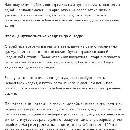
Для получения небольшого кредита вам нужно создать профиль в
одной из уполномоченных организаций, заполнить анкету с
указанием своих личных данных и сведений о финансах и
прикрепить в аккаунте банковский счет или карту для начисления
денег.
Что еще нужно знать о кредите до 21 года:
Старайтесь вовремя выплатить заем, даже на самую маленькую
сумму. Помните, что каждый кредит будет отражен в вашей
кредитной истории. Положительная кредитная история говорит о
платежеспособности заемщика, а значит, банки охотнее будут
выдавать ссуды таким людям.
Если у вас нет официального дохода, то попробуйте взять
небольшой кредит, а потом погасить его. В дальнейшем у вас
появится возможность брать банковские займы на более крупные
суммы.
При заполнении заявки на получение займа не стоит скрывать или
недостоверно указывать свой действительный доход. В банке есть
свои каналы получения информации о ваших доходах, и менеджера
фининститутов все равно узнают вашу официальную зарплату или
прибыль. Например, если вы пишите, что зарабатываете 120 тыс.
тенге, то банк рано или поздно получит всю информацию о ваших