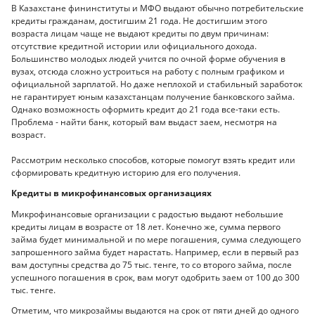
В Казахстане фининституты и МФО выдают обычно потребительские
кредиты гражданам, достигшим 21 года. Не достигшим этого
возраста лицам чаще не выдают кредиты по двум причинам:
отсутствие кредитной истории или официального дохода.
Большинство молодых людей учится по очной форме обучения в
вузах, отсюда сложно устроиться на работу с полным графиком и
официальной зарплатой. Но даже неплохой и стабильный заработок
не гарантирует юным казахстанцам получение банковского займа.
Однако возможность оформить кредит до 21 года все-таки есть.
Проблема - найти банк, который вам выдаст заем, несмотря на
возраст.
Рассмотрим несколько способов, которые помогут взять кредит или
сформировать кредитную историю для его получения.
Кредиты в микрофинансовых организациях
Микрофинансовые организации с радостью выдают небольшие
кредиты лицам в возрасте от 18 лет. Конечно же, сумма первого
займа будет минимальной и по мере погашения, сумма следующего
запрошенного займа будет нарастать. Например, если в первый раз
вам доступны средства до 75 тыс. тенге, то со второго займа, после
успешного погашения в срок, вам могут одобрить заем от 100 до 300
тыс. тенге.
Отметим, что микрозаймы выдаются на срок от пяти дней до одного