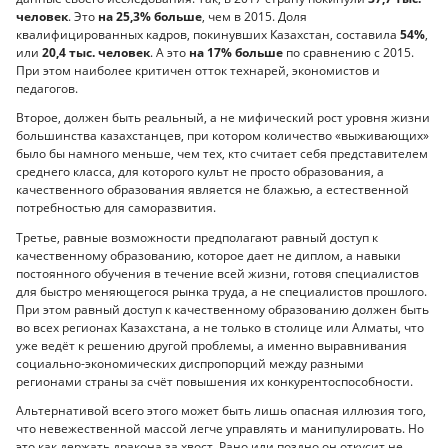
человек
. Это
на 25,3% больше
, чем в 2015. Доля
квалифицированных кадров, покинувших Казахстан, составила
54%
,
или
20,4 тыс. человек
. А это
на 17% больше
по сравнению с 2015.
При этом наиболее критичен отток технарей, экономистов и
педагогов.
Второе, должен быть реальный, а не мифический рост уровня жизни
большинства казахстанцев, при котором количество «выживающих»
было бы намного меньше, чем тех, кто считает себя представителем
среднего класса, для которого культ не просто образования, а
качественного образования является не блажью, а естественной
потребностью для саморазвития.
Третье, равные возможности предполагают равный доступ к
качественному образованию, которое дает не диплом, а навыки
постоянного обучения в течение всей жизни, готовя специалистов
для быстро меняющегося рынка труда, а не специалистов прошлого.
При этом равный доступ к качественному образованию должен быть
во всех регионах Казахстана, а не только в столице или Алматы, что
уже ведёт к решению другой проблемы, а именно выравнивания
социально-экономических диспропорций между разными
регионами страны за счёт повышения их конкурентоспособности.
Альтернативой всего этого может быть лишь опасная иллюзия того,
что невежественной массой легче управлять и манипулировать. Но
это как держать дракона за хвост. Рано или поздно он откусит не