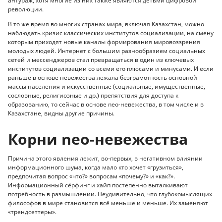
антураж, хотя многие из них также являются детьми цифровой
революции.
В то же время во многих странах мира, включая Казахстан, можно
наблюдать кризис классических институтов социализации, на смену
которым приходят новые каналы формирования мировоззрения
молодых людей. Интернет с большим разнообразием социальных
сетей и мессенджеров стал превращаться в один из ключевых
институтов социализации со всеми его плюсами и минусами. И если
раньше в основе невежества лежала безграмотность основной
массы населения и искусственные (социальные, имущественные,
сословные, религиозные и др.) препятствия для доступа к
образованию, то сейчас в основе neo-невежества, в том числе и в
Казахстане, видны другие причины.
Корни neo-невежества
Причина этого явления лежит, во-первых, в негативном влиянии
информационного шума, когда мало кто хочет «грузиться»,
предпочитая вопрос «что?» вопросам «почему?» и «как?».
Информационный сёрфинг и хайп постепенно выталкивают
потребность в размышлении. Неудивительно, что глубокомыслящих
философов в мире становится всё меньше и меньше. Их заменяют
«трендсеттеры».