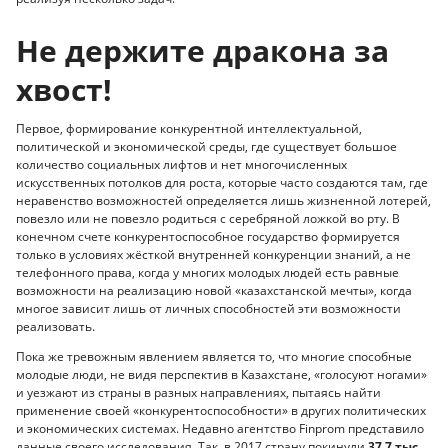
Не держите дракона за
хвост!
Первое, формирование конкурентной интеллектуальной,
политической и экономической среды, где существует большое
количество социальных лифтов и нет многочисленных
искусственных потолков для роста, которые часто создаются там, где
неравенство возможностей определяется лишь жизненной лотерей,
повезло или не повезло родиться с серебряной ложкой во рту. В
конечном счете конкурентоспособное государство формируется
только в условиях жёсткой внутренней конкуренции знаний, а не
телефонного права, когда у многих молодых людей есть равные
возможности на реализацию новой «казахстанской мечты», когда
многое зависит лишь от личных способностей эти возможности
реализовать.
Пока же тревожным явлением является то, что многие способные
молодые люди, не видя перспектив в Казахстане, «голосуют ногами»
и уезжают из страны в разных направлениях, пытаясь найти
применение своей «конкурентоспособности» в других политических
и экономических системах. Недавно агентство Finprom представило
данные своего исследования. Так, в 2017 страну покинули
37,7 тыс.