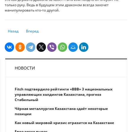
только руку. Ведь в будущем этим драконом всегда захочет
манипулировать кто-то другой.
Предыдущий: Психологическое обострение на валютном рынке являет
Следующий: Сколько стоят коммерческие тайны конкуренто
Назад
Вперед
НОВОСТИ
Fitch подтвердило рейтинги «BBB» 3 национальных
управляющих холдингов Казахстана, прогноз
Стабильный
Чёрная металлургия Казахстана сдаёт некоторые
позиции
Как новый мировой кризис отразится на Казахстане
Eврo рeзкo вырос