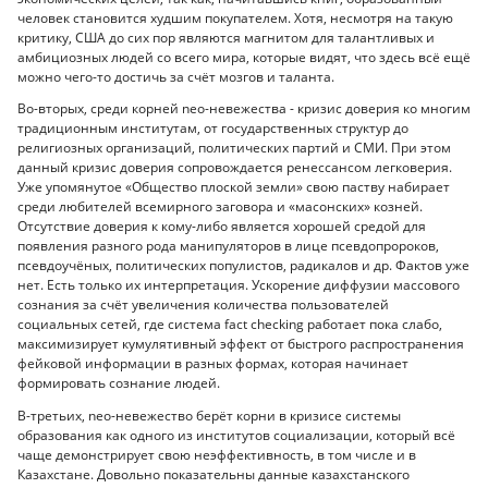
человек становится худшим покупателем. Хотя, несмотря на такую
критику, США до сих пор являются магнитом для талантливых и
амбициозных людей со всего мира, которые видят, что здесь всё ещё
можно чего-то достичь за счёт мозгов и таланта.
Во-вторых, среди корней neo-невежества - кризис доверия ко многим
традиционным институтам, от государственных структур до
религиозных организаций, политических партий и СМИ. При этом
данный кризис доверия сопровождается ренессансом легковерия.
Уже упомянутое «Общество плоской земли» свою паству набирает
среди любителей всемирного заговора и «масонских» козней.
Отсутствие доверия к кому-либо является хорошей средой для
появления разного рода манипуляторов в лице псевдопророков,
псевдоучёных, политических популистов, радикалов и др. Фактов уже
нет. Есть только их интерпретация. Ускорение диффузии массового
сознания за счёт увеличения количества пользователей
социальных сетей, где система fact checking работает пока слабо,
максимизирует кумулятивный эффект от быстрого распространения
фейковой информации в разных формах, которая начинает
формировать сознание людей.
В-третьих, neo-невежество берёт корни в кризисе системы
образования как одного из институтов социализации, который всё
чаще демонстрирует свою неэффективность, в том числе и в
Казахстане. Довольно показательны данные казахстанского