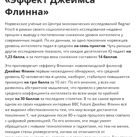
Флинна»
Норвежские учёные из Центра экономических исследований Ragnar
Frisch в рамках своего социологического исследования недавно
пришли к выводу о постепенном снижении уровня интеллекта у
современных людей. По их данным, за одно поколение норвежцев
уровень интеллекта падал в среднем
на семь пунктов
. Чуть раньше
другое исследование показало, что каждое десятилетие IQ падает
на
1,23 балла
, а за полтора века снижение составило
14 баллов
.
Это противоречит «эффекту Флинна»: новозеландский философ
Джеймс Флинн
первым неожиданно обнаружил, что средний
уровень IQ человечества в целом, наоборот, стабильно повышается
примерно
на три балла
за 10 лет. По его мнению, у всех нас
развилось абстрактное мышление, что привело к увеличению
среднего коэффициента интеллекта во всем мире по крайней
мере
на 30 баллов
за последнее столетие. В то же самое время в
одном из своих недавних интервью BBC Future Джеймс Флинн всё
же выразил обеспокоенность тем, что мир вскоре достанется
поколению Y, чьё рождение после 80-х годов прошлого века совпало
с цифровой революцией. По его мнению, эти люди умеют
обращаться с новыми технологиями и гаджетами, но тем не менее,
покидая стены университета, ничем не отличаются от