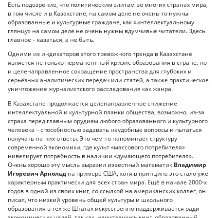
Есть подозрение, что политическим элитам во многих странах мира,
в том числе и в Казахстане, на самом деле не очень-то нужны
образованные и культурные граждане, как «интеллектуальному
глянцу» на самом деле не очень нужны вдумчивые читатели. Здесь
главное – казаться, а не быть.
Одними из индикаторов этого тревожного тренда в Казахстане
является не только перманентный кризис образования в стране, но
и целенаправленное сокращение пространства для глубоких и
серьёзных аналитических передач или статей, а также практическое
уничтожение журналистского расследования как жанра.
В Казахстане продолжается целенаправленное снижение
интеллектуальной и культурной планки общества, возможно, из-за
страха перед главным орудием любого образованного и культурного
человека – способностью задавать неудобные вопросы и пытаться
получать на них ответы. Это чем-то напоминает структуру
современной экономики, где культ «массового потребителя»
нивелирует потребность в наличии «думающего потребителя».
Очень хорошо эту мысль выразил известный математик
Владимир
Игоревич Арнольд
на примере США, хотя в принципе это стало уже
характерным практически для всех стран мира. Ещё в начале 2000-х
годов в одной из своих книг, со ссылкой на американских коллег, он
писал, что низкий уровень общей культуры и школьного
образования в тех же Штатах искусственно поддерживается ради
экономических целей, так как, начитавшись книг, образованный