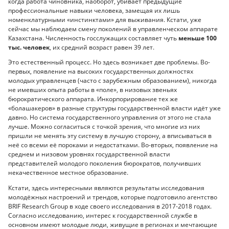
когда работа чиновника, наоборот, убивает предыдущие
профессиональные навыки человека, замещая их лишь
номенклатурными «инстинктами» для выживания. Кстати, уже
сейчас мы наблюдаем смену поколений в управленческом аппарате
Казахстана. Численность госслужащих составляет чуть
меньше 100
тыс. человек
, их средний возраст равен 39 лет.
Это естественный процесс. Но здесь возникает две проблемы. Во-
первых, появление на высоких государственных должностях
молодых управленцев (часто с зарубежным образованием), никогда
не имевших опыта работы в «поле», в низовых звеньях
бюрократического аппарата. Инкорпорирование тех же
«болашакеров» в разные структуры государственной власти идёт уже
давно. Но система государственного управления от этого не стала
лучше. Можно согласиться с точкой зрения, что многие из них
пришли не менять эту систему в лучшую сторону, а вписываться в
неё со всеми её пороками и недостатками. Во-вторых, появление на
среднем и низовом уровнях государственной власти
представителей молодого поколения бюрократов, получивших
некачественное местное образование.
Кстати, здесь интересными являются результаты исследования
молодёжных настроений и трендов, которые подготовило агентство
BRIF Research Group в ходе своего исследования в 2017-2018 годах.
Согласно исследованию, интерес к государственной службе в
основном имеют молодые люди, живущие в регионах и мечтающие