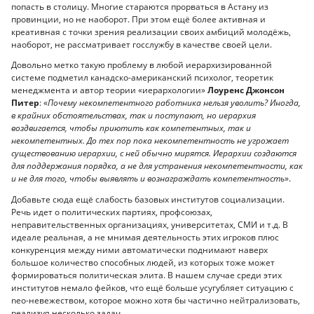
попасть в столицу. Многие стараются прорваться в Астану из
провинции, но не наоборот. При этом ещё более активная и
креативная с точки зрения реализации своих амбиций молодёжь,
наоборот, не рассматривает госслужбу в качестве своей цели.
Довольно метко такую проблему в любой иерархизированной
системе подметил канадско-американский психолог, теоретик
менеджмента и автор теории «иерархологии»
Лоуренс Джонсон
Питер
: «
Почему некомпетентного работника нельзя уволить? Иногда,
в крайних обстоятельствах, так и поступают, но иерархия
воздвигается, чтобы приютить как компетентных, так и
некомпетентных. До тех пор пока некомпетентность не угрожает
существованию иерархии, с ней обычно мирятся. Иерархии создаются
для поддержания порядка, а не для устранения некомпетентности, как
и не для того, чтобы выявлять и вознаграждать компетентность
».
Добавьте сюда ещё слабость базовых институтов социализации.
Речь идет о политических партиях, профсоюзах,
неправительственных организациях, университетах, СМИ и т.д. В
идеале реальная, а не мнимая деятельность этих игроков плюс
конкуренция между ними автоматически поднимают наверх
большое количество способных людей, из которых тоже может
формироваться политическая элита. В нашем случае среди этих
институтов немало фейков, что ещё больше усугубляет ситуацию с
nеo-невежеством, которое можно хотя бы частично нейтрализовать,
реализуя несколько задач.