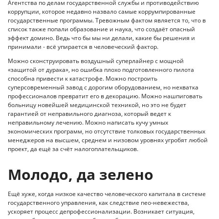
Агентства по делам государственной службы и противодействию
коррупции, которое недавно назвало самые коррумпированные
государственные программы. Тревожным фактом является то, что в
список также попали образование и наука, что создаёт опасный
эффект домино. Ведь что бы мы ни делали, какие бы решения и
принимали - всё упирается в человеческий фактор.
Можно сконструировать воздушный суперлайнер с мощной
«защитой от дурака», но ошибка плохо подготовленного пилота
способна привести к катастрофе. Можно построить
суперсовременный завод с дорогим оборудованием, но нехватка
профессионалов превратит его в декорацию. Можно нашпиговать
больницу новейшей медицинской техникой, но это не будет
гарантией от неправильного диагноза, который ведет к
неправильному лечению. Можно написать кучу умных
экономических программ, но отсутствие толковых государственных
менеджеров на высшем, среднем и низовом уровнях угробят любой
проект, да ещё за счёт налогоплательщиков.
Молодо, да зелено
Ещё хуже, когда низкое качество человеческого капитала в системе
государственного управления, как следствие neo-невежества,
ускоряет процесс депрофессионализации. Возникает ситуация,