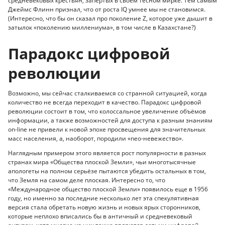
средневековых крестьян, запертых в своем тесном мирке. Тем самым
Джеймс Флинн признал, что от роста IQ умнее мы не становимся.
(Интересно, что бы он сказал про поколение Z, которое уже дышит в
затылок «поколению миллениума», в том числе в Казахстане?)
Парадокс цифровой
революции
Возможно, мы сейчас сталкиваемся со странной ситуацией, когда
количество не всегда переходит в качество. Парадокс цифровой
революции состоит в том, что колоссальное увеличение объёмов
информации, а также возможностей для доступа к разным знаниям
on-line не привели к новой эпохе просвещения для значительных
масс населения, а, наоборот, породили «neo-невежество».
Наглядным примером этого является рост популярности в разных
странах мира «Общества плоской Земли», чьи многотысячные
апологеты на полном серьёзе пытаются убедить остальных в том,
что Земля на самом деле плоская. Интересно то, что
«Международное общество плоской Земли» появилось еще в 1956
году, но именно за последние несколько лет эта спекулятивная
версия стала обретать новую жизнь и новых ярых сторонников,
которые неплохо вписались бы в античный и средневековый