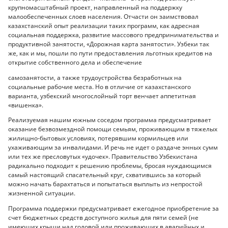
крупномасштабный проект, направленный на поддержку
малообеспеченных слоев населения. Отчасти он заимствовал
казахстанский опыт реализации таких программ, как адресная
социальная поддержка, развитие массового предпринимательства и
продуктивной занятости, «Дорожная карта занятости». Узбеки так
же, как и мы, пошли по пути предоставления льготных кредитов на
открытие собственного дела и обеспечение
самозанятости, а также трудоустройства безработных на
социальные рабочие места. Но в отличие от казахстанского
варианта, узбекский многослойный торт венчает аппетитная
«вишенка».
Реализуемая нашим южным соседом программа предусматривает
оказание безвозмездной помощи семьям, проживающим в тяжелых
жилищно-бытовых условиях, потерявшим кормильцев или
ухаживающим за инвалидами. И речь не идет о раздаче энных сумм
или тех же пресловутых «удочек». Правительство Узбекистана
радикально подходит к решению проблемы, бросая нуждающимся
самый настоящий спасательный круг, схватившись за который
можно начать барахтаться и попытаться выплыть из непростой
жизненной ситуации.
Программа поддержки предусматривает ежегодное приобретение за
счет бюджетных средств доступного жилья для пяти семей (не
имеющих крыши над головой или проживающих в аварийных и