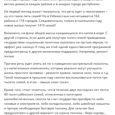
ветхих домах) в каждом районе и в каждом городе республики.
На первый взгляд может показаться, что речь идет о «мелочевке» –
ну что такое пять семей! Но в Узбекистане насчитывается 164
района и 118 городов. Следовательно, только в нынешнем году
новое жилье получат 1410 семей!
Возможно, на фоне общей массы нуждающихся это капля в море. С
другой стороны, если даже для полутора тысяч семей проводимая
государством социальная политика оказалась не пустым звуком, то
эффект уже налицо. К тому же этой одной-единственной программой
предусмотрены и другие механизмы поддержки. Например, ремонт
жилья.
Причем речь идет опять же не о наведении кастрюльной позолоты,
а о капитальных изменениях, которые реально могут улучшить
жизнь простого человека – ремонте кровли, замене окон, пола и т.д.
Такой помощью в прошлом году смогли воспользоваться почти три
тысячи семей, в этом – свыше семи тысяч.
Кроме того, стоит отметить, что в течение двух последних лет почти
40 тысяч узбекских семей, отнесенных к категории
малообеспеченных, смогли за счет государства приобрести либо
газовые и электропечи, либо холодильники, либо швейные машины
и прочую необходимую бытовую технику. Для сельчан был
предусмотрен и другой вариант: не нужна техника – бери корову...