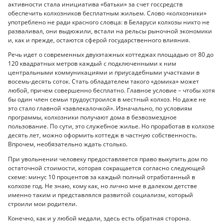
активности стала инициатива «батьки» за счет госсредств
обеспечить колхозников бесплатным жильем. Слово «колхозники»
употреблено не ради красного словца: в Беларуси колхозы никто не
разваливал, они выдюжили, встали на рельсы рыночной экономики
и, как и прежде, остаются сферой государственного влияния.
Речь идет о современных двухэтажных коттеджах площадью от 80 до
120 квадратных метров каждый с подключенными к ним
центральными коммуникациями и приусадебными участками в
восемь-десять соток. Стать обладателем такого «домика» может
любой, причем совершенно бесплатно. Главное условие – чтобы хотя
бы один член семьи трудоустроился в местный колхоз. Но даже не
это стало главной «завлекалочкой». Изначально, по условиям
программы, колхозники получают дома в безвозмездное
пользование. По сути, это служебное жилье. Но проработав в колхозе
десять лет, можно оформить коттедж в частную собственность.
Впрочем, необязательно ждать столько.
При увольнении человеку предоставляется право выкупить дом по
остаточной стоимости, которая сокращается согласно следующей
схеме: минус 10 процентов за каждый полный отработанный в
колхозе год. Не знаю, кому как, но лично мне в далеком детстве
именно таким и представлялся развитой социализм, который
строили мои родители.
Конечно, как и у любой медали, здесь есть обратная сторона.