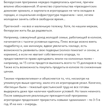
Белорусская программа нередко подвергалась критике, причем
вполне обоснованной. И качество строительства «президентских
домиков» хромало, и зарплата в агрогородках не чета окладам в
городах, и социальная инфраструктура подкачала – мол, нечем
молодежи занять себя в свободное время...
Претензий – на воз и маленькую тележку. Хотя, по нашим меркам,
белорусам жить бы да радоваться.
Например, совокупный доход молодой семьи, работающей в колхозе,
начинается с тысячи условных единиц. Плюс всегда можно взять
подработку и, как минимум, вдвое увеличить «оклад», есть
возможность развивать свое подворье (колхоз помогает и сеном, и
кормами), а если не хватает собственного огорода, то
предоставляется право арендовать земли на колхозных полях –
например, за 15 соток придется выложить всего-то 15 долларов в год.
Также есть возможность покупать продукты в колхозе по сниженным
ценам.
Такими «привилегиями» и объясняется то, что, несмотря на
упомянутую выше критику, мало кто из агрогородков уехал. Конечно,
«беглецы» были – тяжелый крестьянский труд не все готовы
выдержать даже при наличии «райских» условий. Но таких немного.
После завершения реализации президентской программы
агрогородки продолжают прирастать новыми «домиками» – по 3–5 в
год. И на них – очередь.