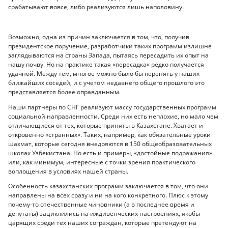
срабатывают вовсе, либо реализуются лишь наполовину.
Возможно, одна из причин заключается в том, что, получив
президентское поручение, разработчики таких программ излишне
заглядываются на страны Запада, пытаясь пересадить их опыт на
нашу почву. Но на практике такая «пересадка» редко получается
удачной. Между тем, многое можно было бы перенять у наших
ближайших соседей, и с учетом недавнего общего прошлого это
представляется более оправданным.
Наши партнеры по СНГ реализуют массу государственных программ
социальной направленности. Среди них есть неплохие, но мало чем
отличающиеся от тех, которые приняты в Казахстане. Хватает и
откровенно «странных». Таких, например, как обязательные уроки
шахмат, которые сегодня внедряются в 150 общеобразовательных
школах Узбекистана. Но есть и примеры, «достойные подражания»
или, как минимум, интересные с точки зрения практического
воплощения в условиях нашей страны.
Особенность казахстанских программ заключается в том, что они
направлены на всех сразу и ни на кого конкретного. Плюс к этому
почему-то отечественные чиновники (а в последнее время и
депутаты) зациклились на иждивенческих настроениях, якобы
царящих среди тех наших сограждан, которые претендуют на