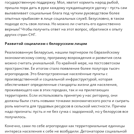
государственную поддержку. Мол, хватит кормить народ рыбой,
пришла пора дать в руки каждому нуждающемуся удочку – пусть сам
вылавливает социальные блага под чутким руководством более
опытных «рыбаков» в лице социальных служб. Безусловно, в таком
подходе есть своя логика. Но можно ли считать его единственно
верным? Чтобы получить ответ на этот вопрос, обратимся к опыту
других стран СНГ.
Развитой социализм с белорусским лицом
Реализованную Беларусью, нашим партнером по Евразийскому
экономическому союзу, программу возрождения и развития села
можно считать уникальной. По крайней мере, на постсоветском
пространстве. Ее итогом стало появление более полутора тысяч
агрогородков. Это благоустроенные населённые пункты с
производственной и социальной инфраструктурой, которая
обеспечивает определенные стандарты жизни для населения,
проживающего как в этих городках, так и на прилегающих
территориях. Если использовать принятую у нас риторику, они
должны были стать новыми точками экономического роста и сыграть
роль магнита для трудовых ресурсов в сельской местности. Причем
надо признать: пусть и не без сучка с задоринкой, но у белорусов все
получилось.
Конечно, сами по себе агрогородки как территориальные единицы
интереса населения к себе не возбудили. Детонатором социальной