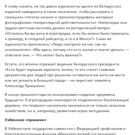
К слову сказать, не так давно журналисты одного из белорусских
изданий наведались в такое поселение, чтобы рассказать о
тамошних «тяготах жизни» и проиллюстрировать материал
фотографиями «неприглядной действительности». Напоследок они
задали местным жителям далеко не риторический вопрос:
«Остались бы вы жить в агрогородке, если бы можно было переехать,
к примеру, в соседний райцентр, а то и в Минск?». Сами же
журналисты признались: «Люди смотрели на нас, как на
инопланетян». «Мы здесь, потому что есть жилье и платят деньги, —
отвечали они. — Что может быть важнее?».
Кстати, это вполне отражает видение белорусского президента.
«Если будет хорошая зарплата, жилье, то это станет главным
аргументом для людей при решении оставаться им жить на месте
или же уезжать в большой город», – не перестает заявлять
Александр Лукашенко.
В конце прошлого года он инициировал создание «деревень
будущего». К агрогородкам планируется «подключить» близлежащие
деревни, что позволит населению заниматься не только сельским
хозяйством, но и, например, развитием агрои экотуризма.
Узбекские «пряники»
В Узбекистане государство совместно с Федерацией профсоюзов и
благотворительным фондом «Махалла» второй год реализует