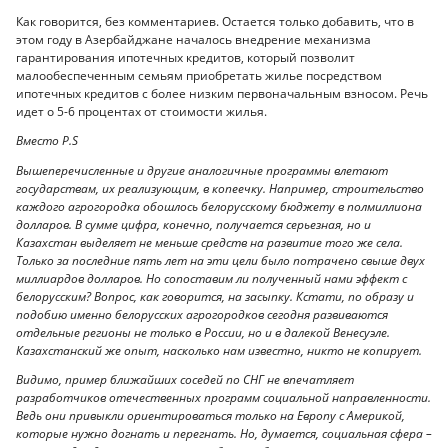
Как говорится, без комментариев. Остается только добавить, что в
этом году в Азербайджане началось внедрение механизма
гарантирования ипотечных кредитов, который позволит
малообеспеченным семьям приобретать жилье посредством
ипотечных кредитов с более низким первоначальным взносом. Речь
идет о 5-6 процентах от стоимости жилья.
Вместо P.S
Вышеперечисленные и другие аналогичные программы влетают
государствам, их реализующим, в копеечку. Например, строительство
каждого агрогородка обошлось белорусскому бюджету в полмиллиона
долларов. В сумме цифра, конечно, получается серьезная, но и
Казахстан выделяет не меньше средств на развитие того же села.
Только за последние пять лет на эти цели было потрачено свыше двух
миллиардов долларов. Но сопоставим ли полученный нами эффект с
белорусским? Вопрос, как говорится, на засыпку. Кстати, по образу и
подобию именно белорусских агрогородков сегодня развиваются
отдельные регионы не только в России, но и в далекой Венесуэле.
Казахстанский же опыт, насколько нам известно, никто не копирует.
Видимо, пример ближайших соседей по СНГ не впечатляет
разработчиков отечественных программ социальной направленности.
Ведь они привыкли ориентироваться только на Европу с Америкой,
которые нужно догнать и перегнать. Но, думается, социальная сфера –