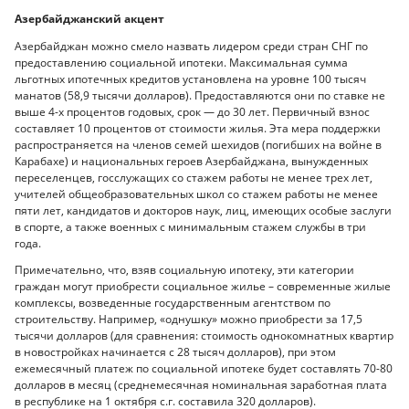
Азербайджанский акцент
Азербайджан можно смело назвать лидером среди стран СНГ по
предоставлению социальной ипотеки. Максимальная сумма
льготных ипотечных кредитов установлена на уровне 100 тысяч
манатов (58,9 тысячи долларов). Предоставляются они по ставке не
выше 4-х процентов годовых, срок — до 30 лет. Первичный взнос
составляет 10 процентов от стоимости жилья. Эта мера поддержки
распространяется на членов семей шехидов (погибших на войне в
Карабахе) и национальных героев Азербайджана, вынужденных
переселенцев, госслужащих со стажем работы не менее трех лет,
учителей общеобразовательных школ со стажем работы не менее
пяти лет, кандидатов и докторов наук, лиц, имеющих особые заслуги
в спорте, а также военных с минимальным стажем службы в три
года.
Примечательно, что, взяв социальную ипотеку, эти категории
граждан могут приобрести социальное жилье – современные жилые
комплексы, возведенные государственным агентством по
строительству. Например, «однушку» можно приобрести за 17,5
тысячи долларов (для сравнения: стоимость однокомнатных квартир
в новостройках начинается с 28 тысяч долларов), при этом
ежемесячный платеж по социальной ипотеке будет составлять 70-80
долларов в месяц (среднемесячная номинальная заработная плата
в республике на 1 октября с.г. составила 320 долларов).