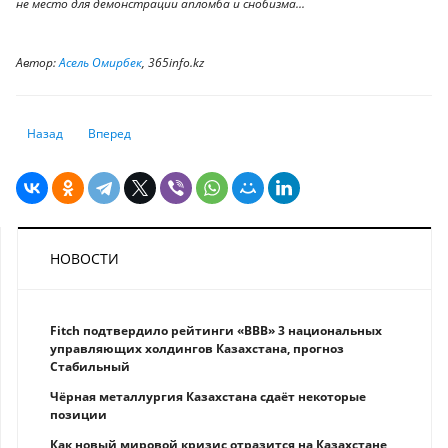
не место для демонстрации апломба и снобизма...
Автор:
Асель Омирбек
, 365info.kz
Предыдущий: Как обострение отношений между Россией и Украиной с
Следующий: Валютный «апокалипсис» не за горами?
Назад
Вперед
НОВОСТИ
Fitch подтвердило рейтинги «BBB» 3 национальных
управляющих холдингов Казахстана, прогноз
Стабильный
Чёрная металлургия Казахстана сдаёт некоторые
позиции
Как новый мировой кризис отразится на Казахстане