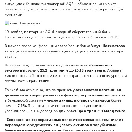
ситуацию с банковской проверкой AQR и объяснила, как может
пройти передача пенсионных накоплений в частные управляющие
компании
19 ноября, во вторник, АО «Народный сберегательный банк
Казахстана» подвёл результаты деятельности за 9 месяцев 2019.
В начале пресс-конференции глава Халык банка
Умут Шаяхметова
вкратце описала макрофинансовую ситуацию банковского сектора
страны.
По её словам, с начала этого года
активы всего банковского
сектора выросли с 25,2 трлн тенге до 26,18 трлн тенге.
Уровень
ликвидности в банковском секторе сохраняется на высоком уровне и
превышает
3 трлн тенге
.
Также было отмечено, что по-прежнему
сохраняется негативная
динамика по сокращению портфеля корпоративных депозитов
в банковской системе –
число данных вкладов снизилось
более
чем на
7,5%.
При этом количество розничных депозитов
увеличилось на 1%, доведя общий объём
до 8 трлн 711 млрд тенге.
- Сокращение корпоративных депозитов связано в том числе с
переводом юридических лиц своих активов в зарубежные
банки на валютные депозиты.
Казахстанские банки не могут