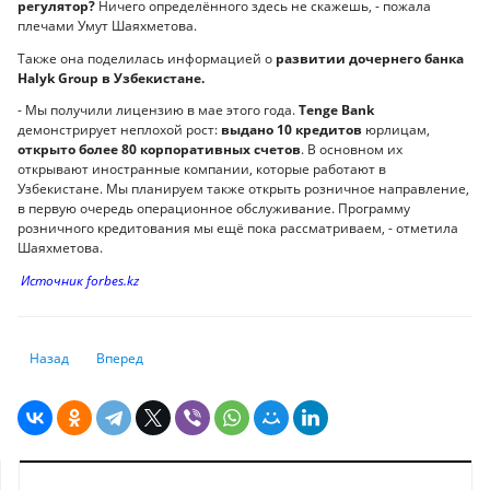
регулятор?
Ничего определённого здесь не скажешь, - пожала
плечами Умут Шаяхметова.
Также она поделилась информацией о
развитии дочернего банка
Halyk Group в Узбекистане.
- Мы получили лицензию в мае этого года.
Tenge Bank
демонстрирует неплохой рост:
выдано 10 кредитов
юрлицам,
открыто более 80 корпоративных счетов
. В основном их
открывают иностранные компании, которые работают в
Узбекистане. Мы планируем также открыть розничное направление,
в первую очередь операционное обслуживание. Программу
розничного кредитования мы ещё пока рассматриваем, - отметила
Шаяхметова.
Источник forbes.kz
Предыдущий: Куда казахстанцам инвестировать доллары
Следующий: Мурат Темирханов: Руководить «новым АФН» д
Назад
Вперед