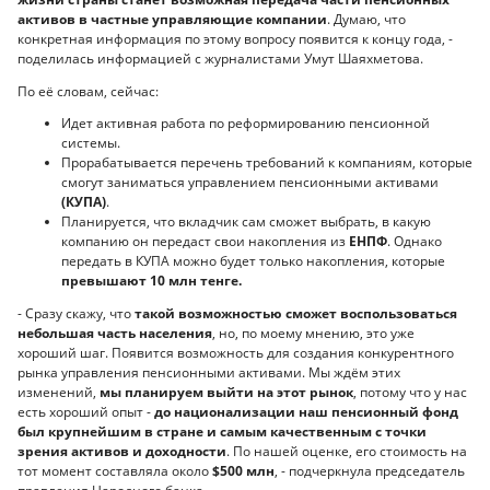
активов в частные управляющие компании
. Думаю, что
конкретная информация по этому вопросу появится к концу года, -
поделилась информацией с журналистами Умут Шаяхметова.
По её словам, сейчас:
Идет активная работа по реформированию пенсионной
системы.
Прорабатывается перечень требований к компаниям, которые
смогут заниматься управлением пенсионными активами
(КУПА)
.
Планируется, что вкладчик сам сможет выбрать, в какую
компанию он передаст свои накопления из
ЕНПФ
. Однако
передать в КУПА можно будет только накопления, которые
превышают 10 млн тенге.
- Сразу скажу, что
такой возможностью сможет воспользоваться
небольшая часть населения
, но, по моему мнению, это уже
хороший шаг. Появится возможность для создания конкурентного
рынка управления пенсионными активами. Мы ждём этих
изменений,
мы планируем выйти на этот рынок
, потому что у нас
есть хороший опыт -
до национализации наш пенсионный фонд
был крупнейшим в стране и самым качественным с точки
зрения активов и доходности
. По нашей оценке, его стоимость на
тот момент составляла около
$500 млн
, - подчеркнула председатель