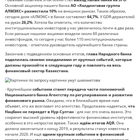
Основной акционер нашего банка
АО «Холдинговая группа
АЛМЭКС» разместила 10%
на внешних рынках. Таким образом,
сегодня доля «АЛМЭКС» в банке составляет
64,7%
. У GDR-держателей
на руках
26,2%
. Хотела бы отметить, что количество
институциональных инвесторов у нас увеличилось почти в два раза.
Если раньше нашими акциями владели около 60 различных
инвестфондов, то сегодня у нас более 110 институциональных
инвесторов, - отметила руководитель крупнейшего банка страны.
Закончив с подведением основных итогов,
глава Народного банка
поделилась своими ожиданиями от крупных событий, которые
должны произойти в следующем году и повлиять на весь
финансовый сектор Казахстана.
- Крупнейшим
событием станет передача части полномочий
Национального банка Агентству по регулированию и развитию
финансового рынка.
Ожидаем, что в ближайшее время нам
объявят, кто же возглавит это агентство. Продолжаем надеяться,
что
Нацбанк не переедет в Нур-Султан
- для нас это очень важно. Это
сохранит высокий уровень эффективности финансовых институтов,
особенно в это непростое время. Также
ждём итогов AQR.
Она
должна закончиться к концу 2019, а результаты станут известны в
начале 2020. И ещё
одним крупным событием в финансовой
жизни страны станет возможная передача части пенсионных