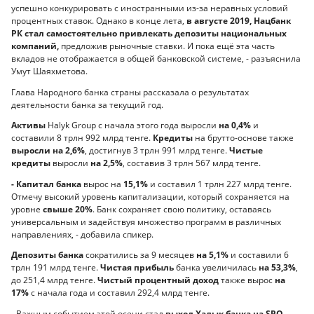
успешно конкурировать с иностранными из-за неравных условий
процентных ставок. Однако в конце лета,
в августе 2019, Нацбанк
РК стал самостоятельно привлекать депозиты национальных
компаний,
предложив рыночные ставки. И пока ещё эта часть
вкладов не отображается в общей банковской системе, - разъяснила
Умут Шаяхметова.
Глава Народного банка страны рассказала о результатах
деятельности банка за текущий год.
Активы
Halyk Group с начала этого года выросли
на 0,4%
и
составили 8 трлн 992 млрд тенге.
Кредиты
на брутто-основе также
выросли на 2,6%
, достигнув 3 трлн 991 млрд тенге.
Чистые
кредиты
выросли
на 2,5%
, составив 3 трлн 567 млрд тенге.
- Капитал банка
вырос на
15,1%
и составил 1 трлн 227 млрд тенге.
Отмечу высокий уровень капитализации, который сохраняется на
уровне
свыше 20%
. Банк сохраняет свою политику, оставаясь
универсальным и задействуя множество программ в различных
направлениях, - добавила спикер.
Депозиты банка
сократились за 9 месяцев
на 5,1%
и составили 6
трлн 191 млрд тенге.
Чистая прибыль
банка увеличилась
на 53,3%
,
до 251,4 млрд тенге.
Чистый процентный доход
также вырос
на
17%
с начала года и составил 292,4 млрд тенге.
- Важным событием этой осени стал
выход Халык банка на SPO
.