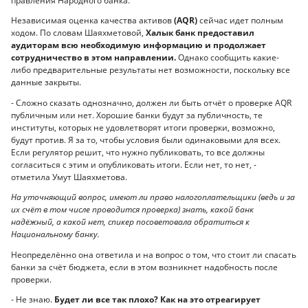
правления Народного банка.
Независимая оценка качества активов
(AQR)
сейчас идет полным
ходом. По словам Шаяхметовой,
Халык банк предоставил
аудиторам всю необходимую информацию и продолжает
сотрудничество в этом направлении.
Однако сообщить какие-
либо предварительные результаты нет возможности, поскольку все
данные закрыты.
- Сложно сказать однозначно, должен ли быть отчёт о проверке AQR
публичным или нет. Хорошие банки будут за публичность, те
институты, которых не удовлетворят итоги проверки, возможно,
будут против. Я за то, чтобы условия были одинаковыми для всех.
Если регулятор решит, что нужно публиковать, то все должны
согласиться с этим и опубликовать итоги. Если нет, то нет, -
отметила Умут Шаяхметова.
На уточняющий вопрос, имеют ли право налогоплательщики (ведь и за
их счёт в том числе проводится проверка) знать, какой банк
надёжный, а какой нет, спикер посоветовала обратиться к
Национальному банку.
Неопределённо она ответила и на вопрос о том, что стоит ли спасать
банки за счёт бюджета, если в этом возникнет надобность после
проверки.
- Не знаю.
Будет ли все так плохо?
Как на это отреагирует