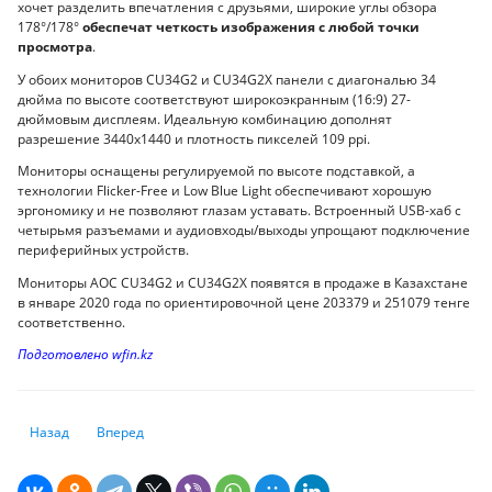
хочет разделить впечатления с друзьями, широкие углы обзора
178°/178°
обеспечат четкость изображения с любой точки
просмотра
.
У обоих мониторов CU34G2 и CU34G2X панели с диагональю 34
дюйма по высоте соответствуют широкоэкранным (16:9) 27-
дюймовым дисплеям. Идеальную комбинацию дополнят
разрешение 3440x1440 и плотность пикселей 109 ppi.
Мониторы оснащены регулируемой по высоте подставкой, а
технологии Flicker-Free и Low Blue Light обеспечивают хорошую
эргономику и не позволяют глазам уставать. Встроенный USB-хаб с
четырьмя разъемами и аудиовходы/выходы упрощают подключение
периферийных устройств.
Мониторы AOC CU34G2 и CU34G2X появятся в продаже в Казахстане
в январе 2020 года по ориентировочной цене 203379 и 251079 тенге
соответственно.
Подготовлено wfin.kz
Предыдущий: Исследователи обманули системы распознавания лиц 
Следующий: Пять ключевых трендов цифровой трансформа
Назад
Вперед