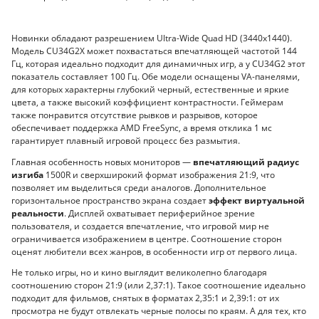
Новинки обладают разрешением Ultra-Wide Quad HD (3440x1440).
Модель CU34G2X может похвастаться впечатляющей частотой 144
Гц, которая идеально подходит для динамичных игр, а у CU34G2 этот
показатель составляет 100 Гц. Обе модели оснащены VA-панелями,
для которых характерны глубокий черный, естественные и яркие
цвета, а также высокий коэффициент контрастности. Геймерам
также понравится отсутствие рывков и разрывов, которое
обеспечивает поддержка AMD FreeSync, а время отклика 1 мс
гарантирует плавный игровой процесс без размытия.
Главная особенность новых мониторов —
впечатляющий радиус
изгиба
1500R и сверхширокий формат изображения 21:9, что
позволяет им выделиться среди аналогов. Дополнительное
горизонтальное пространство экрана создает
эффект виртуальной
реальности
. Дисплей охватывает периферийное зрение
пользователя, и создается впечатление, что игровой мир не
ограничивается изображением в центре. Соотношение сторон
оценят любители всех жанров, в особенности игр от первого лица.
Не только игры, но и кино выглядит великолепно благодаря
соотношению сторон 21:9 (или 2,37:1). Такое соотношение идеально
подходит для фильмов, снятых в форматах 2,35:1 и 2,39:1: от их
просмотра не будут отвлекать черные полосы по краям. А для тех, кто