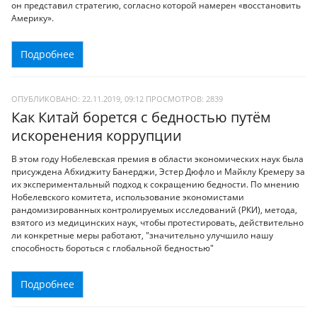
он представил стратегию, согласно которой намерен «восстановить
Америку».
Подробнее
ОПУБЛИКОВАНО: 22.11.2019, 09:12
ПРОСМОТРОВ:
2839
Как Китай борется с бедностью путём
искоренения коррупции
В этом году Нобелевская премия в области экономических наук была
присуждена Абхиджиту Банерджи, Эстер Дюфло и Майклу Кремеру за
их экспериментальный подход к сокращению бедности. По мнению
Нобелевского комитета, использование экономистами
рандомизированных контролируемых исследований (РКИ), метода,
взятого из медицинских наук, чтобы протестировать, действительно
ли конкретные меры работают, "значительно улучшило нашу
способность бороться с глобальной бедностью"
Подробнее