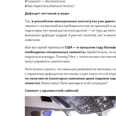
3
Самолет — беспилотник
4
Как перестать бояться летать?
Дефицит летчиков в мире
Так,
в российских авиационных институтах уже давно г
связано с их высокой востребованностью за границей и р
подготовки летчиков достаточно долгий — от трех до пяти 
возникает дефицит кадров. А раз нет пилотов, нет и ква
новичков.
Или вот яркий пример из
США — в прошлом году Калифо
необходимы специальные самолеты.
Удивительно, но к
подняться в воздух. Почему? Нет, с техническим состояние
могут управлять самолетами.
Хотя можно сказать, что авиация развивается волнами, к
с серьезным дефицитом летчиков, и уже никто это не отри
не получается (некоторые компании даже подняли зара
помогло).
Какие могут быть выходы в этой ситуации?
Самолет с одноместной кабиной