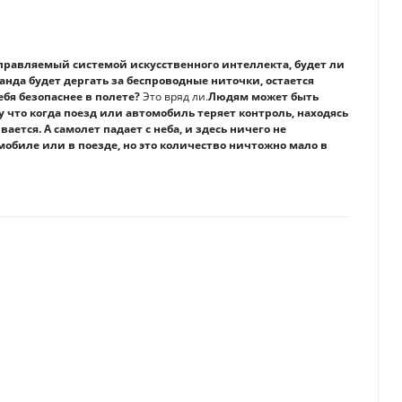
правляемый системой искусственного интеллекта, будет ли
нда будет дергать за беспроводные ниточки, остается
ебя безопаснее в полете?
Это вряд ли.
Людям может быть
 что когда поезд или автомобиль теряет контроль, находясь
ается. А самолет падает с неба, и здесь ничего не
обиле или в поезде, но это количество ничтожно мало в
я попытки США сдержать технологический бум в Китае