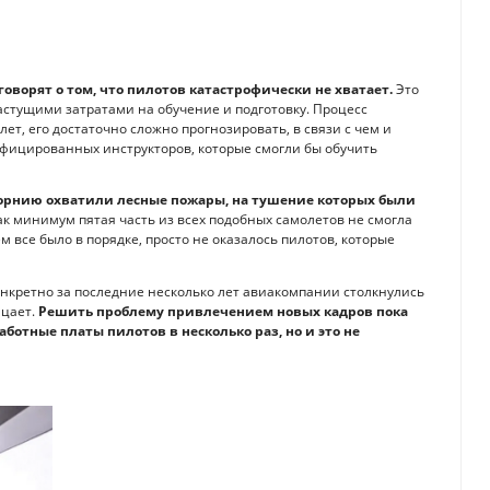
оворят о том, что пилотов катастрофически не хватает.
Это
астущими затратами на обучение и подготовку. Процесс
лет, его достаточно сложно прогнозировать, в связи с чем и
лифицированных инструкторов, которые смогли бы обучить
рнию охватили лесные пожары, на тушение которых были
ак минимум пятая часть из всех подобных самолетов не смогла
м все было в порядке, просто не оказалось пилотов, которые
онкретно за последние несколько лет авиакомпании столкнулись
цает.
Решить проблему привлечением новых кадров пока
ботные платы пилотов в несколько раз, но и это не