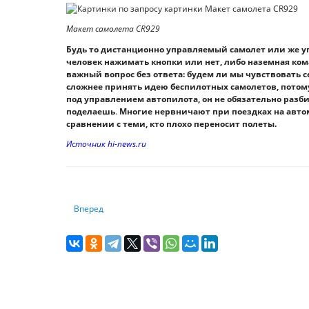
Макет самолета CR929
Будь то дистанционно управляемый самолет или же у
человек нажимать кнопки или нет, либо наземная кома
важный вопрос без ответа: будем ли мы чувствовать с
сложнее принять идею беспилотных самолетов, потому
под управлением автопилота, он не обязательно разбив
поделаешь
.
Многие нервничают при поездках на автом
сравнении с теми, кто плохо переносит полеты.
Источник hi-news.ru
Следующий: Призрак рецессии 2021 года: чем закончатс
Вперед