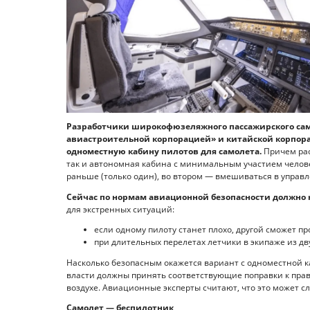
Разработчики широкофюзеляжного пассажирского сам
авиастроительной корпорацией» и китайской корпор
одноместную кабину пилотов для самолета.
Причем рас
так и автономная кабина с минимальным участием человек
раньше (только один), во втором — вмешиваться в управле
Сейчас по нормам авиационной безопасности должно 
для экстренных ситуаций:
если одному пилоту станет плохо, другой сможет пр
при длительных перелетах летчики в экипаже из дву
Насколько безопасным окажется вариант с одноместной к
власти должны принять соответствующие поправки к прав
воздухе. Авиационные эксперты считают, что это может с
Самолет — беспилотник