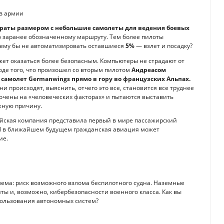
раты размером с небольшие самолеты для ведения боевых
о заранее обозначенному маршруту. Тем более пилоты
чему бы не автоматизировать оставшиеся
5%
— взлет и посадку?
ет оказаться более безопасным. Компьютеры не страдают от
оде того, что произошел со вторым пилотом
Андреасом
 самолет Germanwings прямо в гору во французских Альпах.
и происходят, выяснить, отчего это все, становится все труднее
точены на «человеческих факторах» и пытаются выставить
жную причину.
тайская компания представила первый в мире пассажирский
 И в ближайшем будущем гражданская авиация может
ие.
блема: риск возможного взлома беспилотного судна. Наземные
ы и, возможно, кибербезопасности военного класса. Как вы
спользования автономных систем?