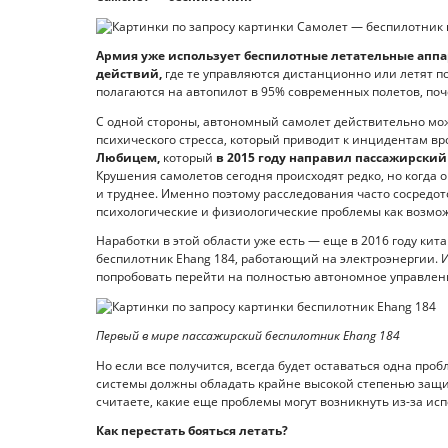
Армия уже использует беспилотные летательные аппа
действий,
где те управляются дистанционно или летят п
полагаются на автопилот в 95% современных полетов, по
С одной стороны, автономный самолет действительно мож
психического стресса, который приводит к инцидентам вр
Любицем,
который
в 2015 году направил пассажирский
Крушения самолетов сегодня происходят редко, но когда он
и труднее. Именно поэтому расследования часто сосредо
психологические и физиологические проблемы как возмо
Наработки в этой области уже есть — еще в 2016 году ки
беспилотник Ehang 184, работающий на электроэнергии.
попробовать перейти на полностью автономное управлен
Первый в мире пассажирский беспилотник Ehang 184
Но если все получится, всегда будет оставаться одна про
системы должны обладать крайне высокой степенью защит
считаете, какие еще проблемы могут возникнуть из-за и
Как перестать бояться летать?