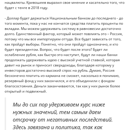
нацвалюты. Кривошеев выразил свое мнение и касательно того, что
будет с тенге в 2018 году.
- Доллар будет держаться Национальным банком до последнего - до
того момента, пока у нас не кончатся средства платить проценты по
вкладам. Мы можем удерживать систему в равновесии достаточно
долго. Единственный фактор, который может повлиять это – Россия,
потому что мы все импортируем оттуда. Все будет зависеть от того,
как пройдут выборы. Понятно, что они пройдут однозначно, и кто
будет президентом. Вопрос, что будет после этого? Будет ли
ослабление рубля, как быстро это наступит, будут ли наши банки
продолжать удерживать идею с высокой учетной ставкой, которая
давит на рынок и приносит сверхдоходы, благодаря которому у
инвесторов достаточно высокий спрос на рубль. Думаю, Россия
бесконечно платить из кармана не сможет, насколько я понимаю,
резервный фонд у них закончился, и его объединили с фондом
благосостояния. Деньги заканчиваются, так как у них рынок более
открытый и подвижный.
Мы до сих пор удерживаем курс ниже
нужных значений, тем самым даем
отсрочку от негативных последствий.
Здесь завязана и политика, так как