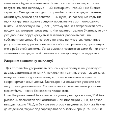
экономики будет усиливаться. Большинство проектов, которые
ведутся, имеют непродуманный, немаркетинговый и не бизнес-
характер. Они делаются для того, чтобы получить кредитование,
отщипнуть деньги для собственных нужд. За последние годы ни
один из крупных и даже средних проектов не смог полноценно
выйти на проектную мощность, потому что нет потребности в тех
продуктах, которые производят. Что касается малого бизнеса, то они
уже давно не берут кредиты и пытаются рассчитывать на
собственные силы. И у него это неплохо получается. Кредитные
ресурсы очень дорогие, они не способствую развитию, превращая
его в раба этой системы. Из-за высоких процентов сами банки стали
заложниками кредитной политики, которую ведет государство.
Удержим экономику на плаву?
- Для того чтобы удерживать экономику на плаву и нацвалюту от
девальвационных течений, приходится тратить огромные деньги,
выпускать очень дорогие ноты, которые позволяют получать
сверхнормативный доход. Благодаря им создаются условия для
отсутствия девальвации. Соответственно при высоком росте не
может быть низких банковских процентов.
Если Национальный банк готов покупать у вас деньги под 11% без
рисковых процентов при официальной инфляции 7,1 %, то доход
выходит около 4%. Для банков это огромные деньги. Если же банки
дают деньги, то уже под гораздо более высокий процент. Риски и