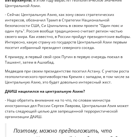
Батырханулы
, в этом году вырастет геополитическое значение
Центральной Азии.
- Сейчас Центральную Азию, как зону своих стратегических
интересов, обозначил Трамп в Стратегии Национальной
безопасности США, Си Цзиньпинь в своем проекте "Один пояс и
один путь". Россия вообще традиционно считает регион частью
своего мира. Как известно, в России пройдут президентские выборы.
Интересно, какую страну из государств Центральной Азии первым
посетит избранный президент северного соседа.
К примеру, в первый свой срок Путин в первую очередь поехал в
Ташкент, затем в Ашхабад.
Медведев при своем президентстве посетил Астану. С учетом роста
геополитического противоборства Кремля с западом, в том числе за
Центральную Азию, это будет довольно интересный жест.
ДАИШ нацелился на центральную Азию?
- Надо обратить внимание на то что, по словам министра
иностранных дел России Сергея Лаврова, Центральная Азия может
стать следующей целью для запрещенной террористической
организации ДАИШ.
Поэтому, можно предположить, что