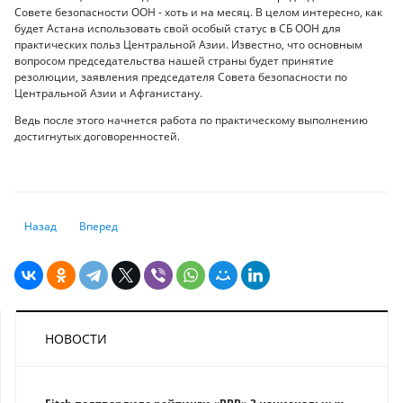
Совете безопасности ООН - хоть и на месяц. В целом интересно, как
будет Астана использовать свой особый статус в СБ ООН для
практических польз Центральной Азии. Известно, что основным
вопросом председательства нашей страны будет принятие
резолюции, заявления председателя Совета безопасности по
Центральной Азии и Афганистану.
Ведь после этого начнется работа по практическому выполнению
достигнутых договоренностей.
Предыдущий: Какие изменения ждут казахстанцев в сфере недвижимо
Следующий: На чем аграрии заработали больше всего в 20
Назад
Вперед
НОВОСТИ