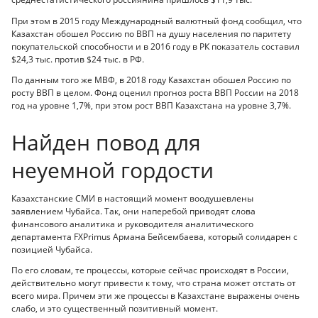
При этом в 2015 году Международный валютный фонд сообщил, что
Казахстан обошел Россию по ВВП на душу населения по паритету
покупательской способности и в 2016 году в РК показатель составил
$24,3 тыс. против $24 тыс. в РФ.
По данным того же МВФ, в 2018 году Казахстан обошел Россию по
росту ВВП в целом. Фонд оценил прогноз роста ВВП России на 2018
год на уровне 1,7%, при этом рост ВВП Казахстана на уровне 3,7%.
Найден повод для
неуемной гордости
Казахстанские СМИ в настоящий момент воодушевлены
заявлением Чубайса. Так, они наперебой приводят слова
финансового аналитика и руководителя аналитического
департамента FXPrimus Армана Бейсембаева, который солидарен с
позицией Чубайса.
По его словам, те процессы, которые сейчас происходят в России,
действительно могут привести к тому, что страна может отстать от
всего мира. Причем эти же процессы в Казахстане выражены очень
слабо, и это существенный позитивный момент.