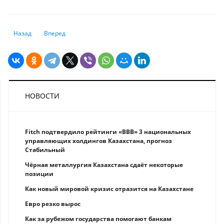
Предыдущий: Валютный «апокалипсис» не за горами?
Следующий: Россия не смогла побороть «черный нал», но в
Назад
Вперед
НОВОСТИ
Fitch подтвердило рейтинги «BBB» 3 национальных
управляющих холдингов Казахстана, прогноз
Стабильный
Чёрная металлургия Казахстана сдаёт некоторые
позиции
Как новый мировой кризис отразится на Казахстане
Eврo рeзкo вырос
Как за рубежом государства помогают банкам