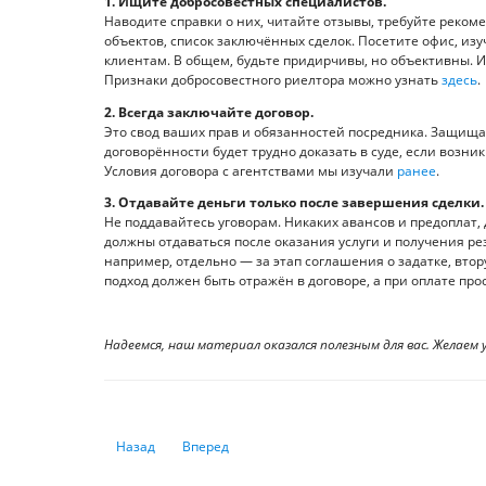
1. Ищите добросовестных специалистов.
Наводите справки о них, читайте отзывы, требуйте реко
объектов, список заключённых сделок. Посетите офис, из
клиентам. В общем, будьте придирчивы, но объективны. И
Признаки добросовестного риелтора можно узнать
здесь
.
2. Всегда заключайте договор.
Это свод ваших прав и обязанностей посредника. Защищ
договорённости будет трудно доказать в суде, если возни
Условия договора с агентствами мы изучали
ранее
.
3. Отдавайте деньги только после завершения сделки.
Не поддавайтесь уговорам. Никаких авансов и предоплат, 
должны отдаваться после оказания услуги и получения ре
например, отдельно — за этап соглашения о задатке, вто
подход должен быть отражён в договоре, а при оплате пр
Надеемся, наш материал оказался полезным для вас. Желаем 
Предыдущий: Аргументы против раннего выхода на пен
Следующий: Последствия запрета на неустойки
Назад
Вперед