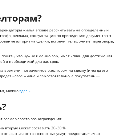
елторам?
и арендаторы жилья вправе рассчитывать на определённый
тографа, реклама, консультации по приведению документов в
рование алгоритма сделки, встречи, телефонные переговоры,
 понять, что нужно именно вам, иметь план для достижения
ней в необходимый для вас срок.
а времени, потраченное риелтором на сделку (иногда это
 продать своё жильё и самостоятельно, а покупатель —
лья, можно
здесь
.
ь?
т размер своего вознаграждения:
на вторую может составить 20–30 %.
о отказаться от транспортных услуг, предоставляемых