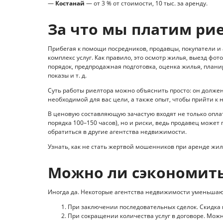
—
Костанай
— от 3 % от стоимости, 10 тыс. за аренду.
За что мы платим ри
Прибегая к помощи посредников, продавцы, покупатели 
комплекс услуг. Как правило, это осмотр жилья, выезд фо
порядок, предпродажная подготовка, оценка жилья, плани
показы и т. д.
Суть работы риелтора можно объяснить просто: он должен
необходимой для вас цели, а также опыт, чтобы прийти к 
В ценовую составляющую зачастую входят не только оплат
порядка 100–150 часов), но и риски, ведь продавец может
обратиться в другие агентства недвижимости.
Узнать, как не стать жертвой мошенников при аренде жи
Можно ли сэкономит
Иногда да. Некоторые агентства недвижимости уменьшаю
При заключении последовательных сделок. Скидка 
При сокращении количества услуг в договоре. Можн