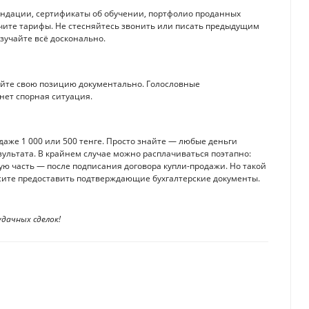
мендации, сертификаты об обучении, портфолио проданных
учите тарифы. Не стесняйтесь звонить или писать предыдущим
зучайте всё досконально.
айте свою позицию документально. Голословные
кнет спорная ситуация.
даже 1 000 или 500 тенге. Просто знайте — любые деньги
зультата. В крайнем случае можно расплачиваться поэтапно:
рую часть — после подписания договора купли-продажи. Но такой
осите предоставить подтверждающие бухгалтерские документы.
удачных сделок!
сию
 и комиссии по кредиту в РК