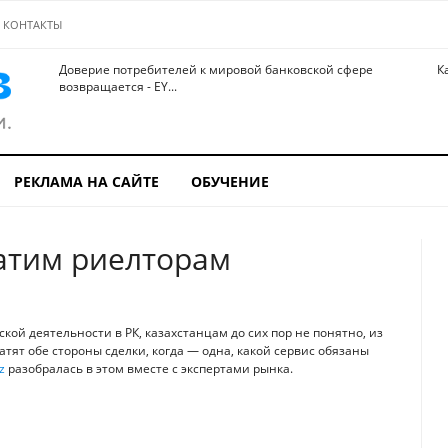
КОНТАКТЫ
Доверие потребителей к мировой банковской сфере
К
возвращается - EY...
РЕКЛАМА НА САЙТЕ
ОБУЧЕНИЕ
латим риелторам
ой деятельности в РК, казахстанцам до сих пор не понятно, из
атят обе стороны сделки, когда — одна, какой сервис обязаны
z
разобралась в этом вместе с экспертами рынка.