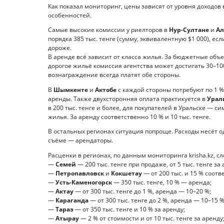
Как показал мониторинг, цены зависят от уровня доходов 
особенностей.
Самые высокие комиссии у риелторов в
Нур-Султане
и
А
порядка 385 тыс. тенге (сумму, эквивалентную $1 000), есл
дороже.
В аренде всё зависит от класса жилья. За бюджетные объе
дорогое жильё комиссия агентства может достигать 30–10
вознаграждение всегда платят обе стороны.
В
Шымкенте
и
Актобе
с каждой стороны потребуют по 1 %
аренды. Также двухсторонняя оплата практикуется в
Урал
в 200 тыс. тенге и более, для покупателей в Уральске — с
жилья. За аренду соответственно 10 % и 10 тыс. тенге.
В остальных регионах ситуация попроще. Расходы несёт од
съёме — арендаторы.
Расценки в регионах, по данным мониторинга krisha.kz, с
—
Семей
— 200 тыс. тенге при продаже, от 5 тыс. тенге за 
—
Петропавловск
и
Кокшетау
— от 200 тыс. и 15 % соотв
—
Усть-Каменогорск
— 350 тыс. тенге, 10 % — аренда;
—
Актау
— от 300 тыс. тенге до 1 %, аренда — 10–20 %;
—
Караганда
— от 300 тыс. тенге до 2 %, аренда — 10–15 %
—
Тараз
— от 350 тыс. тенге и 10 % за аренду;
—
Атырау
— 2 % от стоимости и от 10 тыс. тенге за аренду