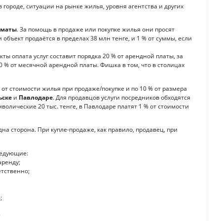
в городе, ситуации на рынке жилья, уровня агентства и других
лматы
. За помощь в продаже или покупке жилья они просят
и объект продаётся в пределах 38 млн тенге, и 1 % от суммы, если
кты оплата услуг составит порядка 20 % от арендной платы, за
0 % от месячной арендной платы. Фишка в том, что в столицах
 от стоимости жилья при продаже/покупке и по 10 % от размера
ьске
и
Павлодаре
. Для продавцов услуги посредников обходятся
имволические 20 тыс. тенге, в Павлодаре платят 1 % от стоимости
на сторона. При купле-продаже, как правило, продавец, при
ледующие:
аренду;
етственно;
;
;