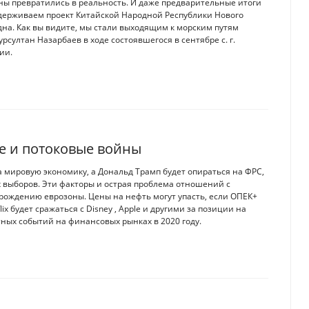
ланы превратились в реальность. И даже предварительные итоги
ерживаем проект Китайской Народной Республики Нового
дна. Как вы видите, мы стали выходящим к морским путям
рсултан Назарбаев в ходе состоявшегося в сентябре с. г.
ии.
ые и потоковые войны
 мировую экономику, а Дональд Трамп будет опираться на ФРС,
 выборов. Эти факторы и острая проблема отношений с
зрождению еврозоны. Цены на нефть могут упасть, если ОПЕК+
 будет сражаться с Disney , Apple и другими за позиции на
ных событий на финансовых рынках в 2020 году.