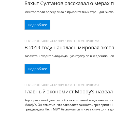
Бахыт Султанов рассказал о мерах 
Минторговли определило 5 приоритетных стран для экспо
Подробнее
ОПУБЛИКОВАНО: 24.12.2019, 11:09
ПРОСМОТРОВ:
788
В 2019 году началась мировая эксп
Казахстан входит в лидирующую группу по внедрению нов
Подробнее
ОПУБЛИКОВАНО: 24.12.2019, 09:38
ПРОСМОТРОВ:
851
Главный экономист Moody’s назвал
Корпоративный долг китайских компаний представляет ос
Moody’s. Он отметил, что закредитованность предприятий
предупредил Fitch. МВФ беспокоится и из-за ситуации в др