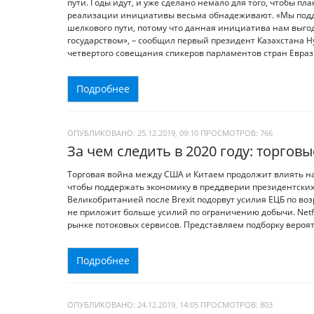
пути. Годы идут, и уже сделано немало для того, чтобы п
реализации инициативы весьма обнадеживают. «Мы подд
шелкового пути, потому что данная инициатива нам выго
государством», – сообщил первый президент Казахстана Ну
четвертого совещания спикеров парламентов стран Евраз
Подробнее
ОПУБЛИКОВАНО: 25.12.2019, 09:10
ПРОСМОТРОВ:
766
За чем следить в 2020 году: торгов
Торговая война между США и Китаем продолжит влиять на
чтобы поддержать экономику в преддверии президентских
Великобританией после Brexit подорвут усилия ЕЦБ по во
не приложит больше усилий по ограничению добычи. Netflix
рынке потоковых сервисов. Представляем подборку вероят
Подробнее
ОПУБЛИКОВАНО: 24.12.2019, 14:05
ПРОСМОТРОВ:
803