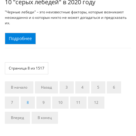
10 "серых лебедей" в 2020 году
"Черные лебеди" – это неизвестные факторы, которые возникают
неожиданно и о которых никто не может догадаться и предсказать
их.
Подробнее
Страница 8 из 1517
В начало
Назад
3
4
5
6
7
8
9
10
11
12
Вперед
В конец