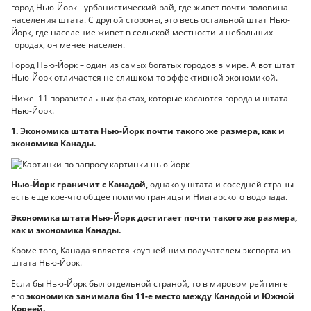
город Нью-Йорк - урбанистический рай, где живет почти половина
населения штата. С другой стороны, это весь остальной штат Нью-
Йорк, где население живет в сельской местности и небольших
городах, он менее населен.
Город Нью-Йорк – один из самых богатых городов в мире. А вот штат
Нью-Йорк отличается не слишком-то эффективной экономикой.
Ниже 11 поразительных фактах, которые касаются города и штата
Нью-Йорк.
1. Экономика штата Нью-Йорк почти такого же размера, как и
экономика Канады.
Нью-Йорк граничит с Канадой,
однако у штата и соседней страны
есть еще кое-что общее помимо границы и Ниагарского водопада.
Экономика штата Нью-Йорк достигает почти такого же размера,
как и экономика Канады.
Кроме того, Канада является крупнейшим получателем экспорта из
штата Нью-Йорк.
Если бы Нью-Йорк был отдельной страной, то в мировом рейтинге
его
экономика занимала бы 11-е место между Канадой и Южной
Кореей.