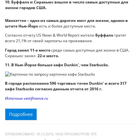
10. Буффало и Сиракьюс вошли в число самых доступных для
жизни городов США.
Манхэттен – одно из самых дорогих мест для жизни, однако в
штате Нью-Йорк
есть и более доступные места.
Согласно отчету US News & World Report жители
Буффало
тратят
всего 21,1% от своей зарплаты на проживание.
Город занял 11-е
место
среди самых доступных для жизни в США.
Сиракьюс занял-
22-е место.
11. В Нью-Йорке больше кафе Dunkin', чем Starbucks.
В городе расположено 596 торговых точек Dunkin' и всего 317
кафе Starbucks согласно данным отчета от 2016 г.
Источник vestifinance.ru
Подробнее
ОПУБЛИКОВАНО: 10.12.2019, 18:42
ПРОСМОТРОВ:
975