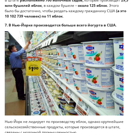
В штате
расположено 700 яблочных садов,
которые производят
29,5
млн бушелей яблок
, в каждом бушеле –
около 125 яблок
. Этого
было бы достаточно, чтобы раздать каждому гражданину США
(а это
10 102 739 человек) по 11 яблок
.
7. В Нью-Йорке производится больше всего йогурта в США.
Нью-Йорк не лидирует по производству яблок, однако крупнейшие
сельскохозяйственные продукты, которые производятся в штате,
связаны с молочной промышленностью.