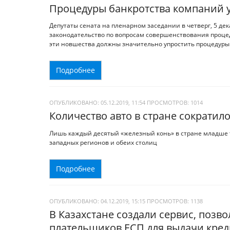
Процедуры банкротства компаний у
Депутаты сената на пленарном заседании в четверг, 5 дек
законодательство по вопросам совершенствования проце
эти новшества должны значительно упростить процедуры
Подробнее
ОПУБЛИКОВАНО: 05.12.2019, 11:54
ПРОСМОТРОВ:
1014
Количество авто в стране сократило
Лишь каждый десятый «железный конь» в стране младше 
западных регионов и обеих столиц
Подробнее
ОПУБЛИКОВАНО: 04.12.2019, 15:15
ПРОСМОТРОВ:
1138
В Казахстане создали сервис, позв
плательщиков ЕСП для выдачи кред