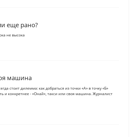
ли еще рано?
ока не высока
воя машина
да стоит дилемма: как добраться из точки «А» в точку «Б»
ть и конкретнее - «Онай», такси или своя машина. Журналист