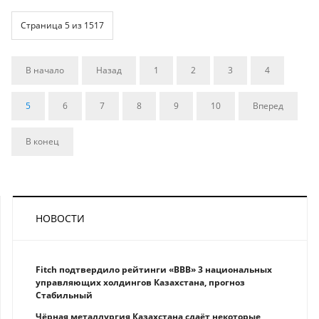
Страница 5 из 1517
В начало
Назад
1
2
3
4
5
6
7
8
9
10
Вперед
В конец
НОВОСТИ
Fitch подтвердило рейтинги «BBB» 3 национальных
управляющих холдингов Казахстана, прогноз
Стабильный
Чёрная металлургия Казахстана сдаёт некоторые